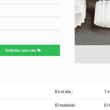
Solicitar una cita
Es el día.:
7 
El material:
El