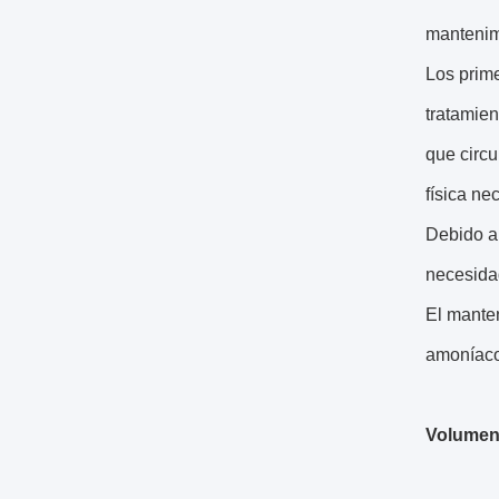
mantenimi
Los prime
tratamien
que circu
física ne
Debido a 
necesida
El manten
amoníaco 
Volumen 