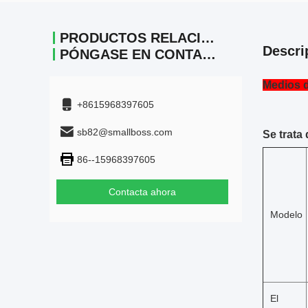
PRODUCTOS RELACIONADOS
Descri
PÓNGASE EN CONTACTO
Medios d
+8615968397605
sb82@smallboss.com
Se trata
86--15968397605
Contacta ahora
Modelo
El