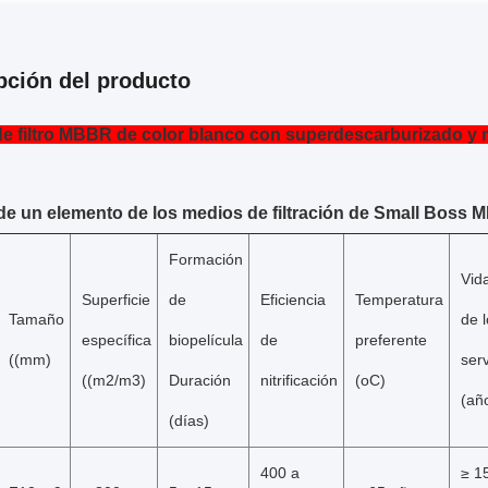
pción del producto
e filtro MBBR de color blanco con superdescarburizado y 
 de un elemento de los medios de filtración de Small Boss 
Formación
Vida
Superficie
de
Eficiencia
Temperatura
Tamaño
de 
específica
biopelícula
de
preferente
((mm)
serv
((m2/m3)
Duración
nitrificación
(oC)
(añ
(días)
400 a
≥ 1