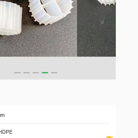
mm
 HDPE