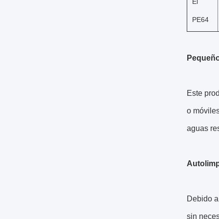
El
PE64
Pequeño
Este pro
o móviles
aguas res
Autolimp
Debido al
sin neces