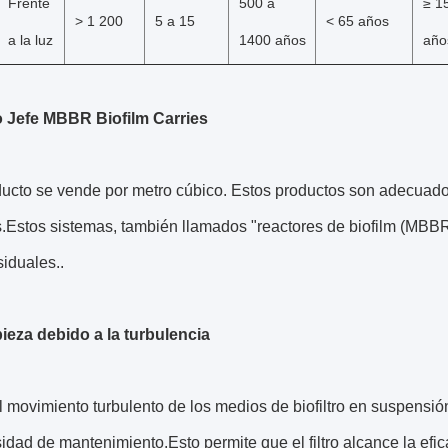
Frente
500 a
≥ 1
> 1 200
5 a 15
< 65 años
a la luz
1400 años
año
 Jefe MBBR Biofilm Carries
ducto se vende por metro cúbico. Estos productos son adecuado
.Estos sistemas, también llamados "reactores de biofilm (MBBR) 
iduales..
ieza debido a la turbulencia
 movimiento turbulento de los medios de biofiltro en suspensión
idad de mantenimiento.Esto permite que el filtro alcance la efic