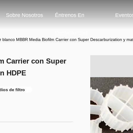
Sobre Nosotros
Éntrenos En
Evento
Contacto Con
r blanco MBBR Media Biofilm Carrier con Super Descarburization y ma
m Carrier con Super
gen HDPE
ios de filtro