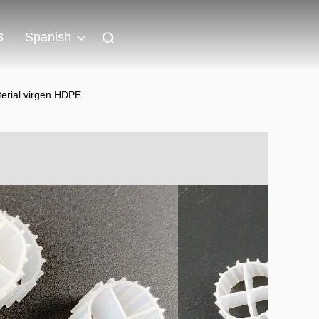
s
Spanish
terial virgen HDPE