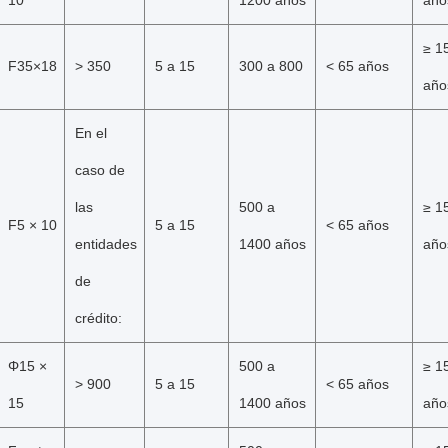
10
1200 años
año
≥ 1
F35×18
> 350
5 a 15
300 a 800
< 65 años
año
En el
caso de
las
500 a
≥ 1
F5 × 10
5 a 15
< 65 años
entidades
1400 años
año
de
crédito:
Φ15 ×
500 a
≥ 1
> 900
5 a 15
< 65 años
15
1400 años
año