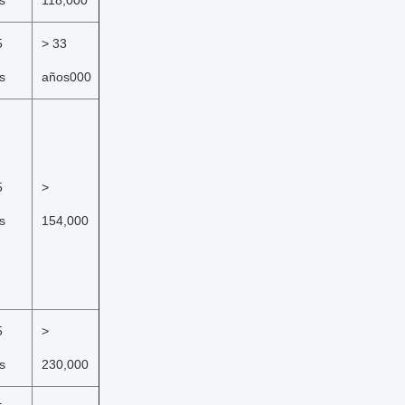
s
118,000
5
> 33
s
años000
5
>
s
154,000
5
>
s
230,000