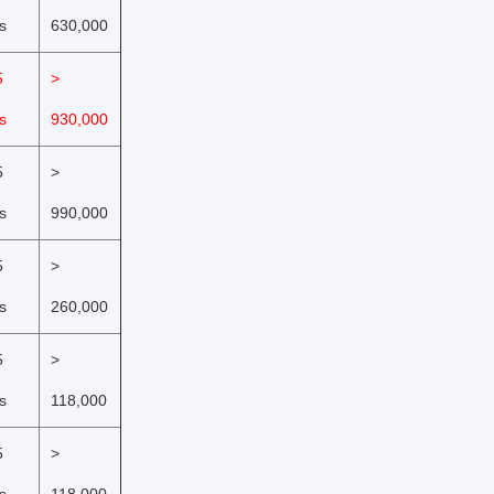
s
630,000
5
>
s
930,000
5
>
s
990,000
5
>
s
260,000
5
>
s
118,000
5
>