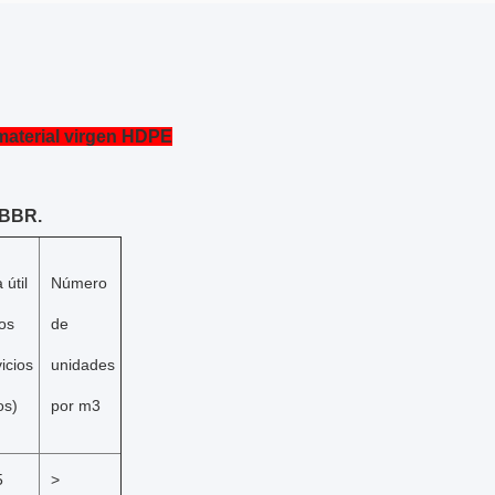
material virgen HDPE
MBBR.
 útil
Número
los
de
icios
unidades
os)
por m3
5
>