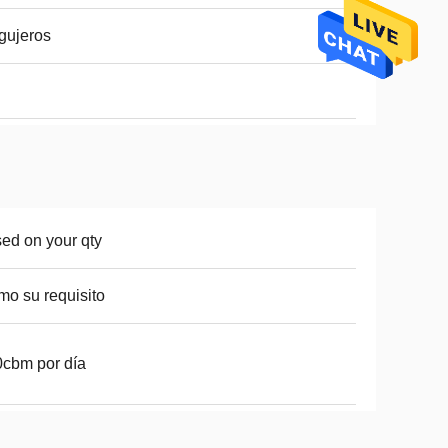
gujeros
ed on your qty
o su requisito
cbm por día