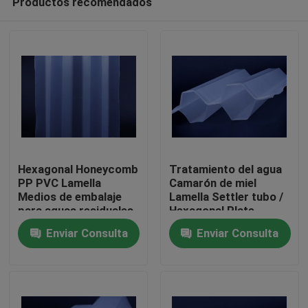
Productos recomendados
Hexagonal Honeycomb
Tratamiento del agua
PP PVC Lamella
Camarón de miel
Medios de embalaje
Lamella Settler tubo /
para aguas residuales
Hexagonal Plate
Hogar
Settlers Tratamiento
Enviar Consulta
Enviar Consulta
del agua
Productos
Sobre nosotros