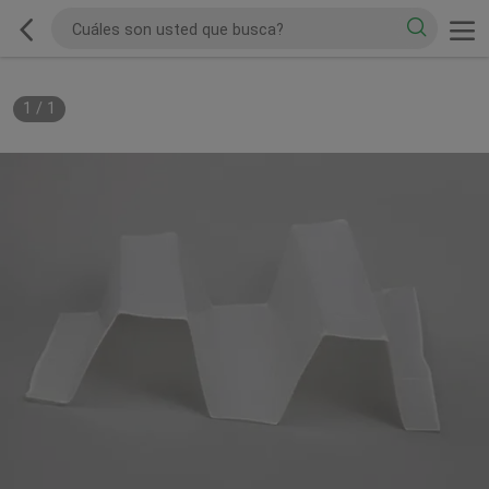
1
/
1