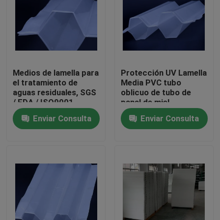
Viaje de la fábrica
Control de calidad
Medios de lamella para
Protección UV Lamella
el tratamiento de
Media PVC tubo
Éntrenos en contacto con
aguas residuales, SGS
oblicuo de tubo de
/ FDA / ISO9001
panal de miel
Enviar Consulta
Enviar Consulta
El blog
Pida una cita
Medios de filtro MBBR
Bio medios de MBBR