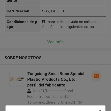
uente
Certificación
SGS, ISO9001
Condiciones de p
El importe de la ayuda se calculará en
ago
función de los siguientes datos:
Vea más
SOBRE NOSOTROS
Tongxiang Small Boss Special
Plastic Products Co., Ltd.
perfil del fabricante
No.431,Tongsheng Road,
Economic Development Zone,
Tongxiang, Zhejiang, China ,CHINA
5.0