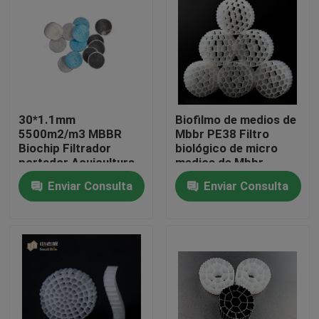
Viaje de la fábrica
Control de calidad
30*1.1mm
Biofilmo de medios de
Éntrenos en contacto con
5500m2/m3 MBBR
Mbbr PE38 Filtro
Biochip Filtrador
biológico de micro
portador Acuicultura
medios de Mbbr
El blog
Tratamiento de aguas
Enviar Consulta
Enviar Consulta
residuales
Pida una cita
Medios de filtro MBBR
Bio medios de MBBR