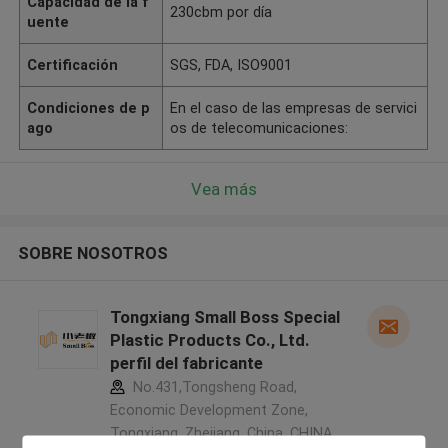
Capacidad de la f
230cbm por día
uente
Certificación
SGS, FDA, ISO9001
Condiciones de p
En el caso de las empresas de servici
ago
os de telecomunicaciones:
Vea más
SOBRE NOSOTROS
Tongxiang Small Boss Special
Plastic Products Co., Ltd.
perfil del fabricante
No.431,Tongsheng Road,
Economic Development Zone,
Tongxiang, Zhejiang, China ,CHINA