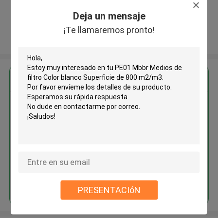
5.0
Deja un mensaje
Proveedor verificado
¡Te llamaremos pronto!
Vea más
Obtenga el mejor precio por
PE01 Mbbr Medios de filtro
Color blanco Superficie de 800
m2/m3
Continuar
PRESENTACIóN