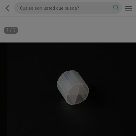
1
/
3