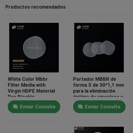
Productos recomendados
White Color Mbbr
Portador MBBR de
Filter Media with
forma S de 30*1,1 mm
Virgin HDPE Material
para la eliminación
Hogar
Ras Biochip
óptima de amoníaco y
nitritos en la filtración
Enviar Consulta
Enviar Consulta
acuícola
Productos
Sobre nosotros