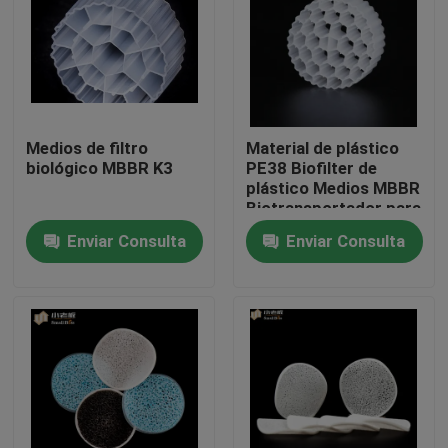
Viaje de la fábrica
Control de calidad
Medios de filtro
Material de plástico
biológico MBBR K3
PE38 Biofilter de
Éntrenos en contacto con
plástico Medios MBBR
Biotransportador para
tratamiento de aguas
Enviar Consulta
Enviar Consulta
El blog
residuales
Pida una cita
Medios de filtro MBBR
Bio medios de MBBR