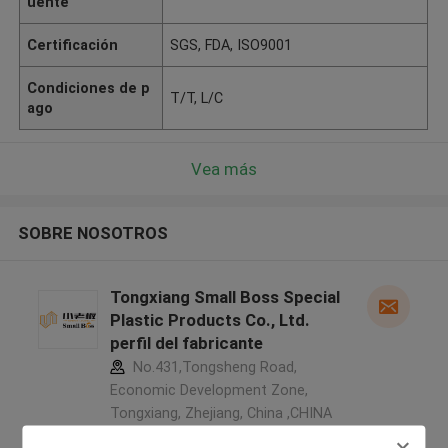
uente
Certificación
SGS, FDA, ISO9001
Condiciones de p
T/T, L/C
ago
Vea más
SOBRE NOSOTROS
Tongxiang Small Boss Special
Plastic Products Co., Ltd.
perfil del fabricante
No.431,Tongsheng Road,
Economic Development Zone,
Tongxiang, Zhejiang, China ,CHINA
5.0