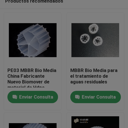
Productos recomendados
PE03 MBBR Bio Media
MBBR Bio Media para
China Fabricante
el tratamiento de
Nuevo Biomover de
aguas residuales
material de Hdpe
Hogar
Enviar Consulta
Enviar Consulta
Productos
Sobre nosotros