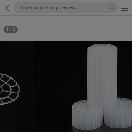
1
/
2