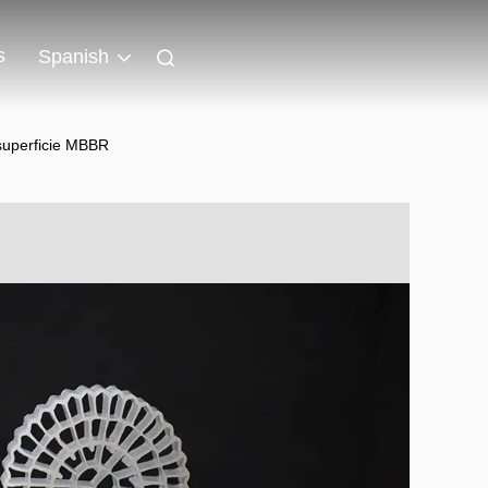
s
Spanish
superficie MBBR