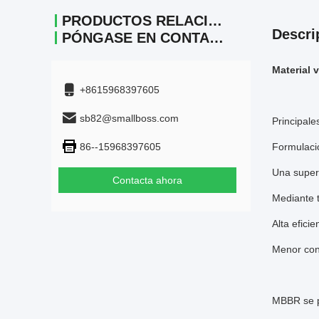
PRODUCTOS RELACIONADOS
Descri
PÓNGASE EN CONTACTO
Material
+8615968397605
sb82@smallboss.com
Principale
86--15968397605
Formulació
Una super
Contacta ahora
Mediante t
Alta efici
Menor con
MBBR se pu