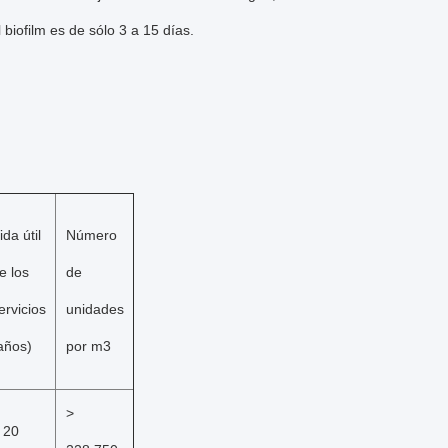
biofilm es de sólo 3 a 15 días.
ida útil 
Número 
e los 
de 
ervicios 
unidades 
años)
por m3
> 
 20