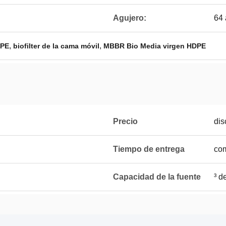
Agujero:
64 
,
,
DPE
biofilter de la cama móvil
MBBR Bio Media virgen HDPE
Precio
dis
Tiempo de entrega
com
Capacidad de la fuente
³ d