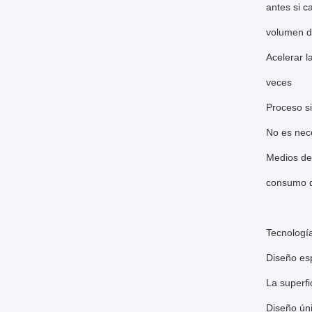
antes si 
volumen d
Acelerar l
veces
Proceso si
No es nece
Medios de 
consumo d
Tecnologí
Diseño esp
La superfi
Diseño úni