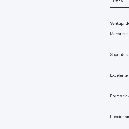
PE75
Ventaja d
Mecanismo
Superdesc
Excelente 
Forma flex
Funcionam