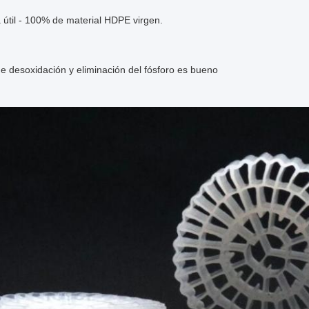
 útil - 100% de material HDPE virgen.
de desoxidación y eliminación del fósforo es bueno