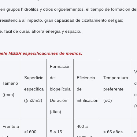
en grupos hidrófilos y otros oligoelementos, el tiempo de formación del 
resistencia al impacto, gran capacidad de cizallamiento del gas;
e, fácil de curar, ahorra energía y espacio.
jefe MBBR especificaciones de medios:
Formación 
V
Superficie 
de 
Eficiencia 
Temperatura 
Tamaño 
d
específica 
biopelícula 
de 
preferente 
((mm)
s
((m2/m3)
Duración 
nitrificación
(oC)
(
(días)
Frente a 
400 a 
>1600
5 a 15
< 65 años
≥