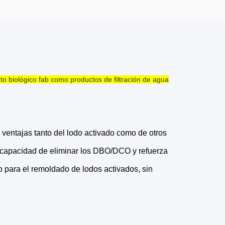
o biológico fab como productos de filtración de agua
s ventajas tanto del lodo activado como de otros
la capacidad de eliminar los DBO/DCO y refuerza
o para el remoldado de lodos activados, sin