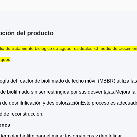
pción del producto
o de tratamiento biológico de aguas residuales k3 medio de crecimient
nques
ogía del reactor de biofilmado de lecho móvil (MBBR) utiliza la
de biofilmado sin ser restringida por sus desventajas.Mejora 
n de desnitrificación y desfosforzaciónEste proceso es adecuad
d de reconstrucción.
ones
termofor biofilm para eliminar los orgánicos y denitrificar.