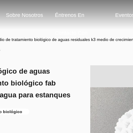
Sobre Nosotros
Éntrenos En
Evento
Contacto Con
o de tratamiento biológico de aguas residuales k3 medio de crecimient
s
ógico de aguas
to biológico fab
 agua para estanques
ro biológico