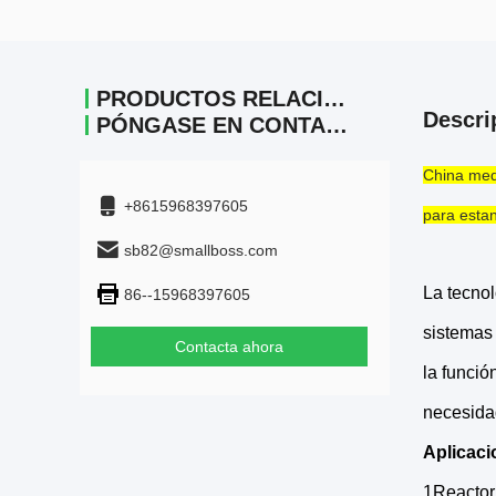
PRODUCTOS RELACIONADOS
Descri
PÓNGASE EN CONTACTO
China medi
+8615968397605
para esta
sb82@smallboss.com
La tecnol
86--15968397605
sistemas 
Contacta ahora
la funció
necesida
Aplicaci
1Reactor 