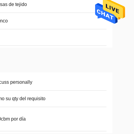
sas de tejido
anco
cuss personally
o su qty del requisito
cbm por día