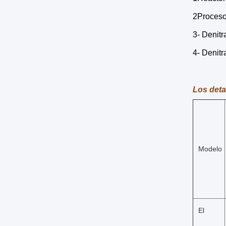
2Proceso 
3- Denitr
4- Denitr
Los deta
Modelo
El