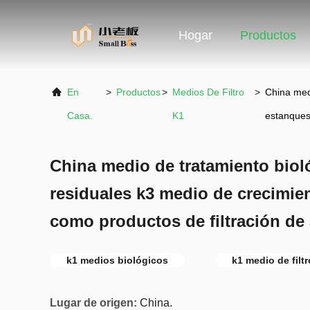
Hogar
Productos
En
>
Productos
>
Medios De Filtro
>
China medi
Casa.
K1
estanque
China medio de tratamiento biol
residuales k3 medio de crecimien
como productos de filtración de
k1 medios biológicos
k1 medio de filt
Lugar de origen:
China.