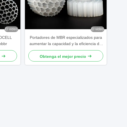
El video
El video
IOCELL
Portadores de MBR especializados para
 mbbr
aumentar la capacidad y la eficiencia del
tratamiento biológico
Obtenga el mejor precio