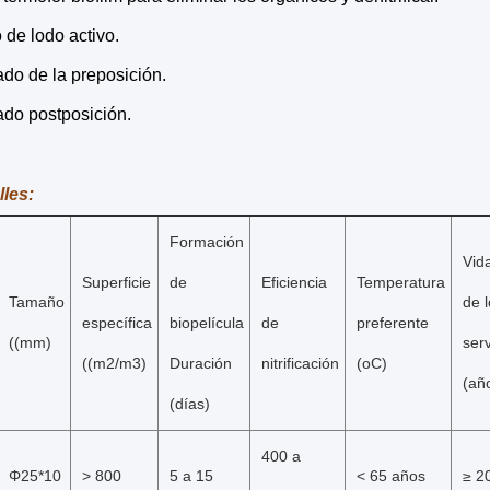
de lodo activo.
ado de la preposición.
ado postposición.
lles:
Formación
Vida
Superficie
de
Eficiencia
Temperatura
Tamaño
de 
específica
biopelícula
de
preferente
((mm)
serv
((m2/m3)
Duración
nitrificación
(oC)
(añ
(días)
400 a
Φ25*10
> 800
5 a 15
< 65 años
≥ 2