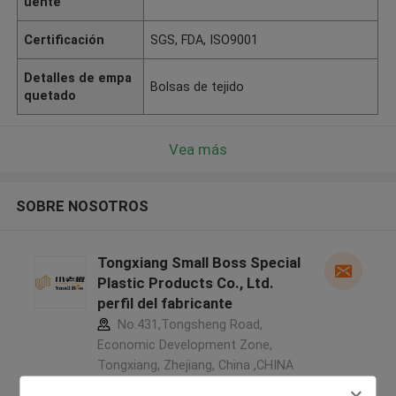
uente
Certificación
SGS, FDA, ISO9001
Detalles de empa
Bolsas de tejido
quetado
Vea más
SOBRE NOSOTROS
Tongxiang Small Boss Special
Plastic Products Co., Ltd.
perfil del fabricante
No.431,Tongsheng Road,
Economic Development Zone,
Tongxiang, Zhejiang, China ,CHINA
5.0