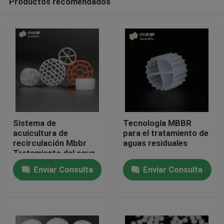
Productos recomendados
Sistema de
Tecnología MBBR
acuicultura de
para el tratamiento de
recirculación Mbbr
aguas residuales
Tratamiento del agua
Hogar
Transportador
Enviar Consulta
Enviar Consulta
flotante
Productos
Sobre nosotros