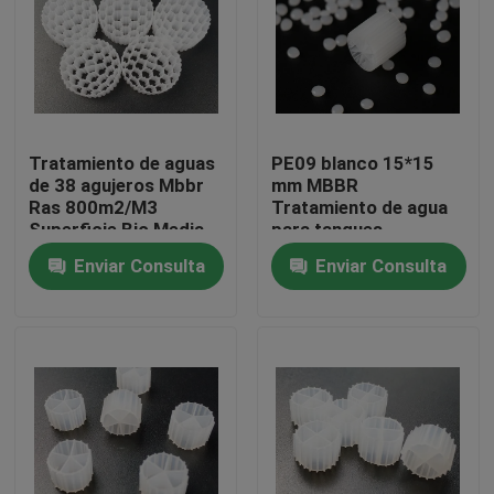
Viaje de la fábrica
Control de calidad
Tratamiento de aguas
PE09 blanco 15*15
de 38 agujeros Mbbr
mm MBBR
Éntrenos en contacto con
Ras 800m2/M3
Tratamiento de agua
Superficie Bio Media
para tanques
anaeróbicos
Enviar Consulta
Enviar Consulta
El blog
Pida una cita
Medios de filtro MBBR
Bio medios de MBBR