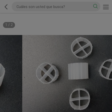
1
/
2