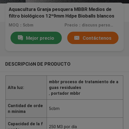
Aquacultura Granja pesquera MBBR Medios de
filtro biológicos 12*9mm Hdpe Bioballs blancos
Sbr Proceso
MOQ：5cbm
Precio：discuss personally
Mejor precio
Contáctenos
DESCRIPCIóN DE PRODUCTO
mbbr proceso de tratamiento de a
Alta luz:
guas residuales
,
portador mbbr
Cantidad de orde
5cbm
n mínima
Capacidad de la f
250 M3 por día