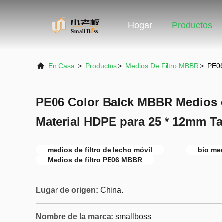
Hogar
Productos
En Casa.
>
Productos
>
Medios De Filtro MBBR
>
PE06
PE06 Color Balck MBBR Medios de
Material HDPE para 25 * 12mm 
medios de filtro de lecho móvil
bio med
Medios de filtro PE06 MBBR
Lugar de origen:
China.
Nombre de la marca:
smallboss