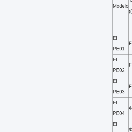
T
Modelo
(
El
F
PE01
El
F
PE02
El
F
PE03
El
Φ
PE04
El
Φ