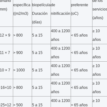
amaño
de los
específica
biopelícula
de
preferente
(mm)
servicio
((m2/m3)
Duración
nitrificación
(oC)
(años)
(días)
400 a 1200
≥ 10
12 × 9
> 800
5 a 15
< 65 años
años
años
400 a 1200
≥ 10
11 × 7
> 900
5 a 15
< 65 años
años
años
400 a 1200
≥ 10
10 × 7
> 1000
5 a 15
< 65 años
años
años
400 a 1200
≥ 10
16×10
> 800
5 a 15
< 65 años
años
años
400 a 1200
≥ 10
25×12
> 500
5 a 15
< 65 años