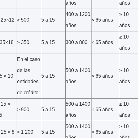
años
años
400 a 1200
≥ 10
25×12
> 500
5 a 15
< 65 años
años
años
≥ 10
35×18
> 350
5 a 15
300 a 800
< 65 años
años
En el caso
de las
500 a 1400
≥ 10
5 × 10
5 a 15
< 65 años
entidades
años
años
de crédito:
15 ×
500 a 1400
≥ 10
> 900
5 a 15
< 65 años
5
años
años
500 a 1400
≥ 10
 25 × 8
> 1 200
5 a 15
< 65 años
años
años