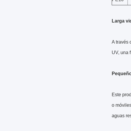
Larga vid
A través 
UV, una f
Pequeño
Este pro
o móviles
aguas res