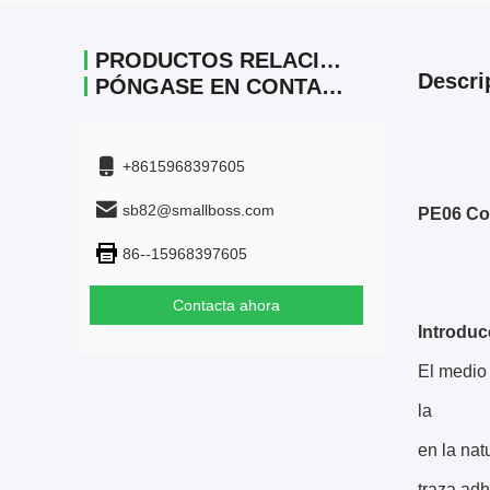
PRODUCTOS RELACIONADOS
Descri
PÓNGASE EN CONTACTO
+8615968397605
sb82@smallboss.com
PE06 Col
86--15968397605
Contacta ahora
Introduc
El medio 
la
en la na
traza adh