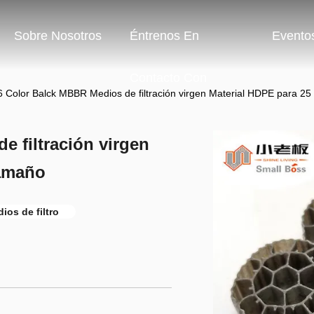
Sobre Nosotros
Éntrenos En
Evento
Contacto Con
 Color Balck MBBR Medios de filtración virgen Material HDPE para 
 filtración virgen
Tamaño
ios de filtro