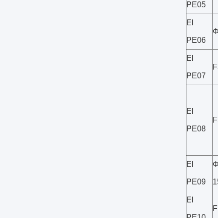
PE05
El
Φ
PE06
El
F
PE07
El
F
PE08
El
Φ
PE09
1
El
F
PE10