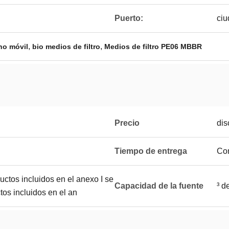
Puerto:
ciu
,
,
cho móvil
bio medios de filtro
Medios de filtro PE06 MBBR
Precio
dis
Tiempo de entrega
Com
ductos incluidos en el anexo I se
Capacidad de la fuente
³ d
tos incluidos en el an