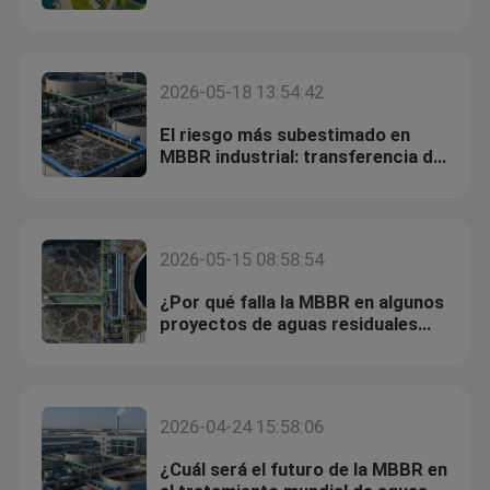
experimentan un descenso masivo
de biofilm?
bio medios de filtro
2026-05-18 13:54:42
Portador de MBBR
El riesgo más subestimado en
MBBR industrial: transferencia de
oxígeno
tratamiento de aguas del mbbr
2026-05-15 08:58:54
Las medias de Lamella
¿Por qué falla la MBBR en algunos
proyectos de aguas residuales
Medios de filtro de bloques biológicos
industriales?
Pila de hoja del PVC
2026-04-24 15:58:06
¿Cuál será el futuro de la MBBR en