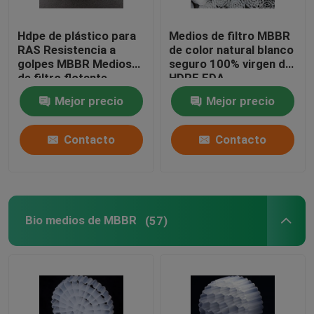
bio medios de filtro
Hdpe de plástico para
Medios de filtro MBBR
RAS Resistencia a
de color natural blanco
golpes MBBR Medios
seguro 100% virgen de
Portador de MBBR
de filtro flotante
HDPE FDA
Mejor precio
Mejor precio
tratamiento de aguas del mbbr
Contacto
Contacto
Las medias de Lamella
Medios de filtro de bloques biológicos
Bio medios de MBBR
(57)
Pila de hoja del PVC