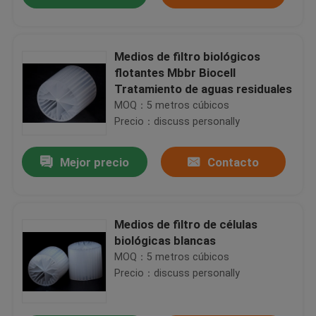
Medios de filtro biológicos
flotantes Mbbr Biocell
K3 Medios de filtro de plástico MBBR Tratamiento de agua HDPE Bio Cel Para estanque
Tratamiento de aguas residuales
PE03 Técnica de tratamiento de aguas residuales biológicas MBBR Medios de filtro PE Polímero Materail Tecnología SBR
MOQ：5 metros cúbicos
Autolimpieza Tratamiento de aguas residuales MBBR Bio Media K1 Filtro de acuario
Precio：discuss personally
Fábrica de medios de filtro virgen de HDPE MBBR
Mejor precio
Contacto
11*7mm Color natural y material virgen de HDPE MBBR Biofilm Carrier Manufacturer
Color natural Medios de filtro MBBR Área de superficie alta 25 mm X 4 mm Tamaño
Medios de filtro MBBR de 12*9mm con color natural y material flotante de HDPE virgen
Hogar
Medios de filtro de células
Popular 11 * 7mm de color blanco y material virgen HDPE MBBR bolas biológicas para acuarios
biológicas blancas
Color blanco MBBR Bio Media con material virgen HDPE Filtro de acuario Tratamiento de aguas residuales
MOQ：5 metros cúbicos
Productos
Medios de filtro de plástico MBBR hidrófilos Consumo de energía más bajo
Precio：discuss personally
Medios de filtro de color blanco MBBR K3 Bio Media Buena resistencia al impacto con HDPE virgen
Medios de filtro de plástico para acuario de 25 mm x 12 mm
Sobre nosotros