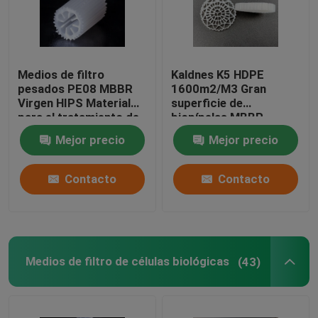
Medios de filtro
Kaldnes K5 HDPE
pesados PE08 MBBR
1600m2/M3 Gran
Virgen HIPS Material
superficie de
para el tratamiento de
biopípelas MBBR
aguas residuales
Medios flotantes de
Mejor precio
Mejor precio
Medios de biomasa de
filtro
color blanco
Contacto
Contacto
Medios de filtro de células biológicas
(43)