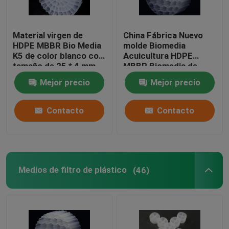
Material virgen de
China Fábrica Nuevo
HDPE MBBR Bio Media
molde Biomedia
K5 de color blanco con
Acuicultura HDPE
tamaño de 25 * 4 mm
MBBR Biomedia de
para equipos IFAS
filtro Biomasa
Mejor precio
Mejor precio
portadora Medios
flotantes
Contacto
Contacto
Medios de filtro de plástico
(46)