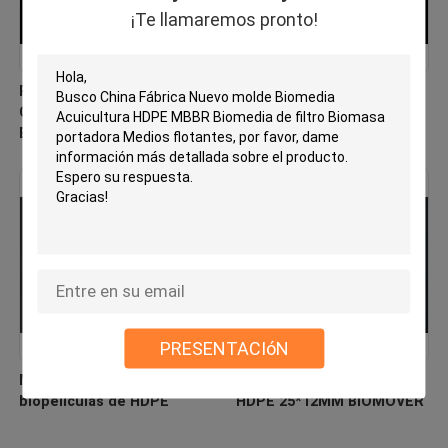
¡Te llamaremos pronto!
PE03 MBBR Bio Media
Fábrica de medios de filtro
China Fabricante Nuevo
virgen de HDPE MBBR
Biomover de material de
Hdpe
PRESENTACIóN
Medios de filtración de
Medios flotantes de filtro
biopelículas de HDPE
HDPE 25*12MM BIOMOVER