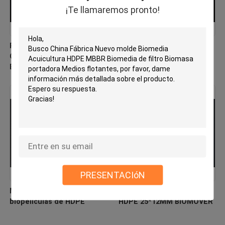
¡Te llamaremos pronto!
PE03 MBBR Bio Media
Fábrica de medios de filtro
China Fabricante Nuevo
virgen de HDPE MBBR
Biomover de material de
Hdpe
PRESENTACIóN
Medios de filtración de
Medios flotantes de filtro
biopelículas de HDPE
HDPE 25*12MM BIOMOVER