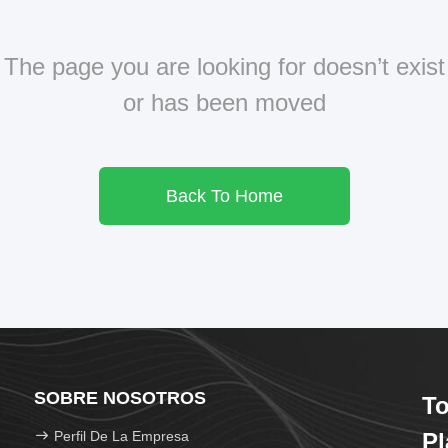
The page you are looking for doesn’t exist
or has been moved
Back To Home
SOBRE NOSOTROS
To
Perfil De La Empresa
Pl