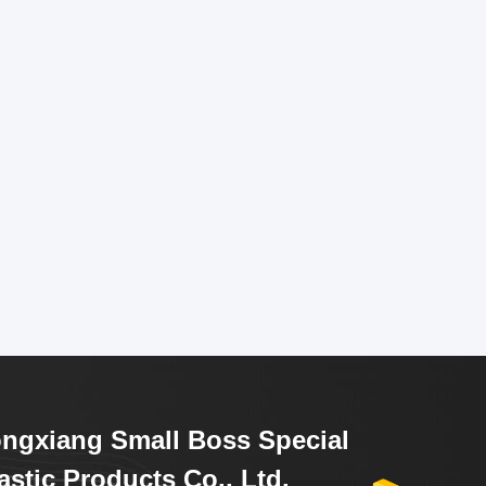
ngxiang Small Boss Special
astic Products Co., Ltd.