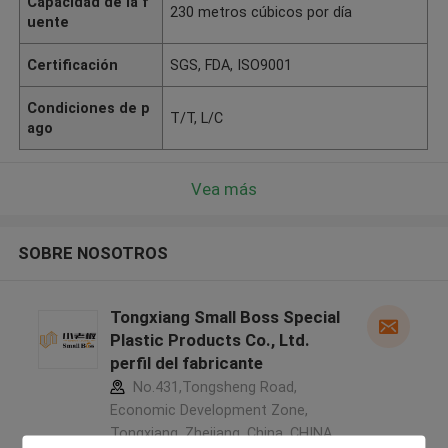
Capacidad de la f
230 metros cúbicos por día
uente
Certificación
SGS, FDA, ISO9001
Condiciones de p
T/T, L/C
ago
Vea más
SOBRE NOSOTROS
Tongxiang Small Boss Special
Plastic Products Co., Ltd.
perfil del fabricante
No.431,Tongsheng Road,
Economic Development Zone,
Tongxiang, Zhejiang, China ,CHINA