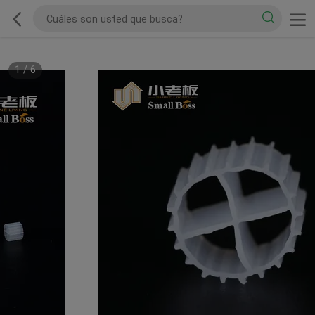
1
/
6