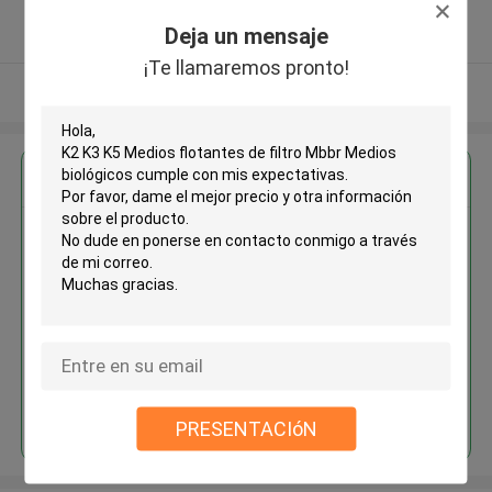
5.0
Deja un mensaje
Proveedor verificado
¡Te llamaremos pronto!
Vea más
Obtenga el mejor precio por
K2 K3 K5 Medios flotantes de
filtro Mbbr Medios biológicos
Continuar
PRESENTACIóN