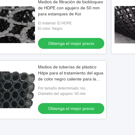
Medios de filtración de biobloques
de HDPE con agujero de 50 mm
para estanques de Koi
El material: El HDPE
El color: Negro
Obtenga el mejor precio
Medios de tuberías de plástico
Hdpe para el tratamiento del agua
de color negro caliente para la
acuicultura
Por tamaño determinado: los
50*50*50cm
Diámetro del agujero: 50 mm
Obtenga el mejor precio