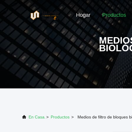
Hogar
Productos
MEDIO
BIOLÓ
En Casa.
>
Productos
>
Medios de filtro de bloques b