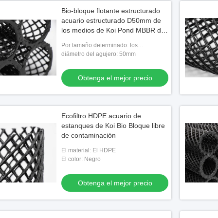
Bio-bloque flotante estructurado
acuario estructurado D50mm de
los medios de Koi Pond MBBR del
jardín de Eco de los medios de
Por tamaño determinado: los
filtro
50*50*50cm
diámetro del agujero: 50mm
Obtenga el mejor precio
Ecofiltro HDPE acuario de
estanques de Koi Bio Bloque libre
de contaminación
El material: El HDPE
El color: Negro
Obtenga el mejor precio