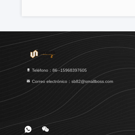
Teléfono：86--15968397605
Correo electrónico：sb82@smallboss.com