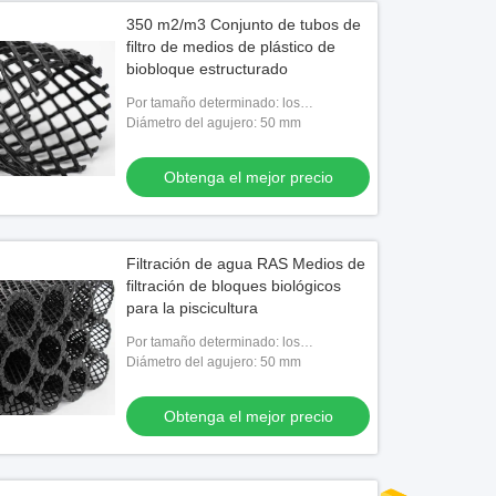
350 m2/m3 Conjunto de tubos de
filtro de medios de plástico de
biobloque estructurado
Por tamaño determinado: los
50*50*50cm
Diámetro del agujero: 50 mm
Obtenga el mejor precio
Filtración de agua RAS Medios de
filtración de bloques biológicos
para la piscicultura
Por tamaño determinado: los
50*50*50cm
Diámetro del agujero: 50 mm
Obtenga el mejor precio