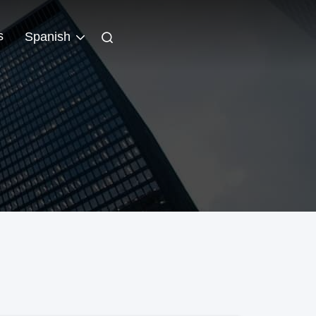
s
Spanish