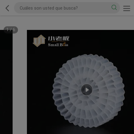
1
/
6