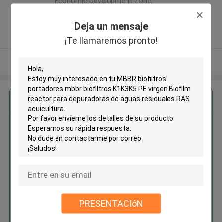
Economic Development Zone,
Tongxiang, Zhejiang, China ,CHINA
Deja un mensaje
5.0
Proveedor verificado
¡Te llamaremos pronto!
Vea más
Obtenga el mejor precio por
MBBR biofiltros portadores
mbbr biofiltros K1K3K5 PE
virgen Biofilm reactor para
depuradoras de aguas
residuales RAS acuicultura
PRESENTACIóN
Continuar