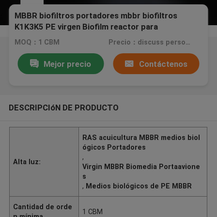
MBBR biofiltros portadores mbbr biofiltros
K1K3K5 PE virgen Biofilm reactor para
depuradoras de aguas residuales RAS acuicultura
MOQ：1 CBM
Precio：discuss personally
Mejor precio
Contáctenos
DESCRIPCIóN DE PRODUCTO
RAS acuicultura MBBR medios biol
ógicos Portadores
,
Alta luz:
Virgin MBBR Biomedia Portaavione
s
,
Medios biológicos de PE MBBR
Cantidad de orde
1 CBM
n mínima