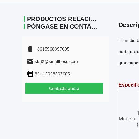
PRODUCTOS RELACIONADOS
Descri
PÓNGASE EN CONTACTO
El medio b
+8615968397605
partir de 
sb82@smallboss.com
gran super
86--15968397605
Especifi
Contacta ahora
Modelo