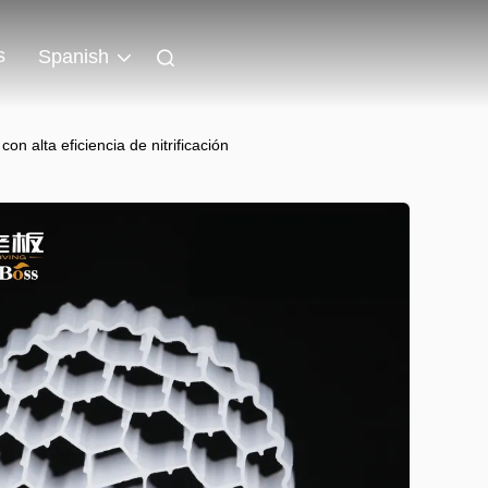
s
Spanish
 alta eficiencia de nitrificación