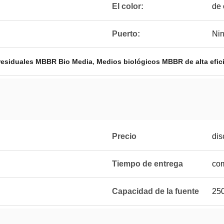
El color:
de 
Puerto:
Ni
,
residuales MBBR Bio Media
Medios biológicos MBBR de alta efici
Precio
dis
Tiempo de entrega
com
Capacidad de la fuente
250