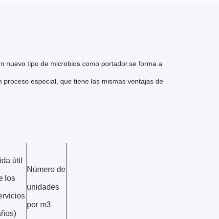
un nuevo tipo de microbios como portador.se forma a
un proceso especial, que tiene las mismas ventajas de
ida útil
Número de
e los
unidades
ervicios
por m3
años)