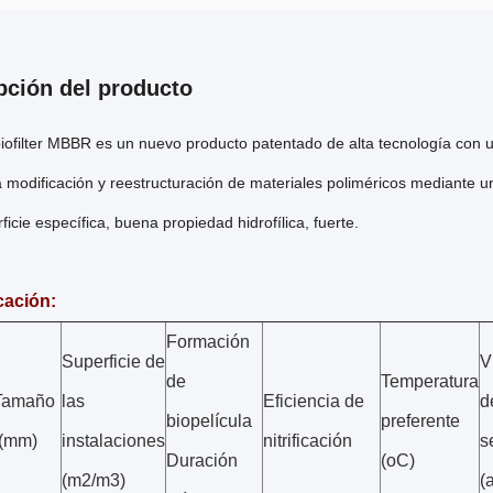
pción del producto
iofilter MBBR es un nuevo producto patentado de alta tecnología con 
la modificación y reestructuración de materiales poliméricos mediante 
ficie específica, buena propiedad hidrofílica, fuerte.
cación:
Formación
Superficie de
V
de
Temperatura
Tamaño
las
Eficiencia de
d
biopelícula
preferente
((mm)
instalaciones
nitrificación
s
Duración
(oC)
(m2/m3)
(