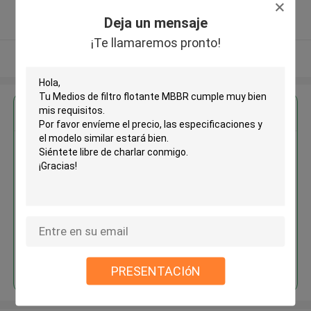
5.0
Deja un mensaje
Proveedor verificado
¡Te llamaremos pronto!
Vea más
Obtenga el mejor precio por
Medios de filtro flotante MBBR
Continuar
PRESENTACIóN