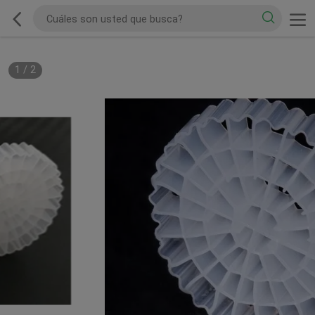
1
/
2