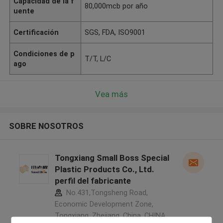
Capacidad de la f
80,000mcb por año
uente
Certificación
SGS, FDA, ISO9001
Condiciones de p
T/T, L/C
ago
Vea más
SOBRE NOSOTROS
Tongxiang Small Boss Special
Plastic Products Co., Ltd.
perfil del fabricante
No.431,Tongsheng Road,
Economic Development Zone,
Tongxiang, Zhejiang, China ,CHINA