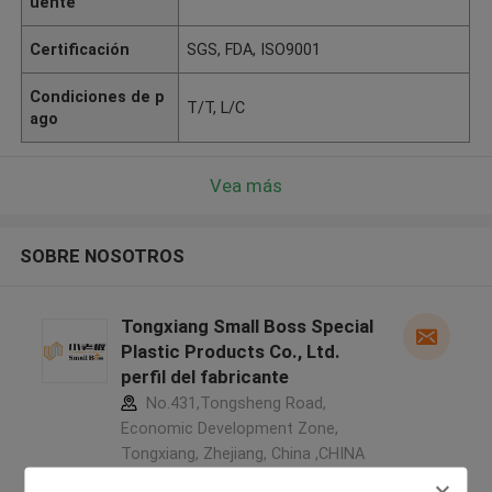
uente
Certificación
SGS, FDA, ISO9001
Condiciones de p
T/T, L/C
ago
Vea más
SOBRE NOSOTROS
Tongxiang Small Boss Special
Plastic Products Co., Ltd.
perfil del fabricante
No.431,Tongsheng Road,
Economic Development Zone,
Tongxiang, Zhejiang, China ,CHINA
5.0