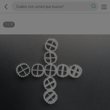
1
/
3