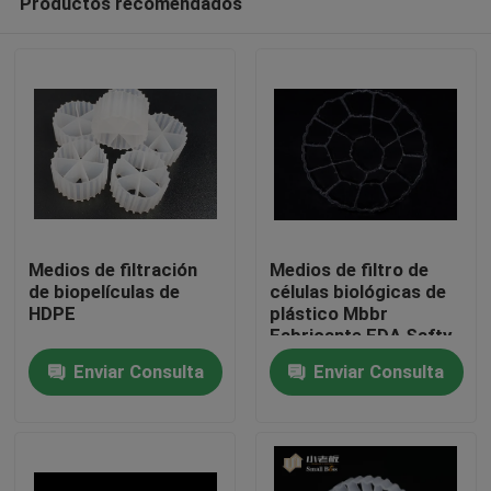
Productos recomendados
Medios de filtración
Medios de filtro de
de biopelículas de
células biológicas de
HDPE
plástico Mbbr
Fabricante FDA Safty
Hogar
Bio Filler
Enviar Consulta
Enviar Consulta
Productos
Sobre nosotros