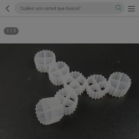
1
/
3