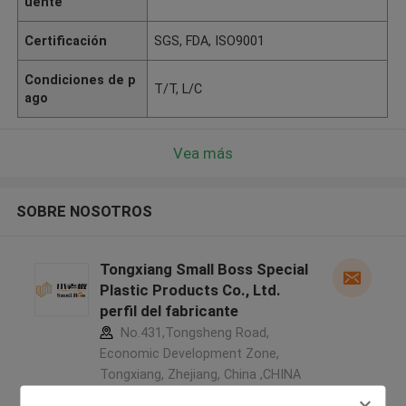
uente
Certificación
SGS, FDA, ISO9001
Condiciones de p
T/T, L/C
ago
Vea más
SOBRE NOSOTROS
Tongxiang Small Boss Special
Plastic Products Co., Ltd.
perfil del fabricante
No.431,Tongsheng Road,
Economic Development Zone,
Tongxiang, Zhejiang, China ,CHINA
5.0