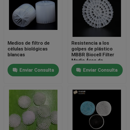
Viaje de la fábrica
Control de calidad
Medios de filtro de
Resistencia a los
células biológicas
golpes de plástico
Éntrenos en contacto con
blancas
MBBR Biocell Filter
Media Área de
superficie alta para
Enviar Consulta
Enviar Consulta
El blog
RAS
Pida una cita
Medios de filtro MBBR
Bio medios de MBBR