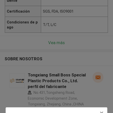
uente
Certificación
SGS, FDA, ISO9001
Condiciones de p
T/T, L/C
ago
Vea más
SOBRE NOSOTROS
Tongxiang Small Boss Special
Plastic Products Co., Ltd.
perfil del fabricante
No.431,Tongsheng Road,
Economic Development Zone,
Tongxiang, Zhejiang, China ,CHINA
5.0