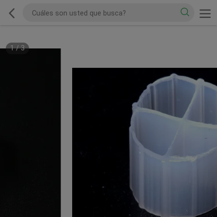
1
/
3