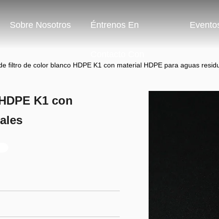
Sobre Nosotros
Éntrenos En
Evento
Contacto Con
e filtro de color blanco HDPE K1 con material HDPE para aguas resid
o HDPE K1 con
ales