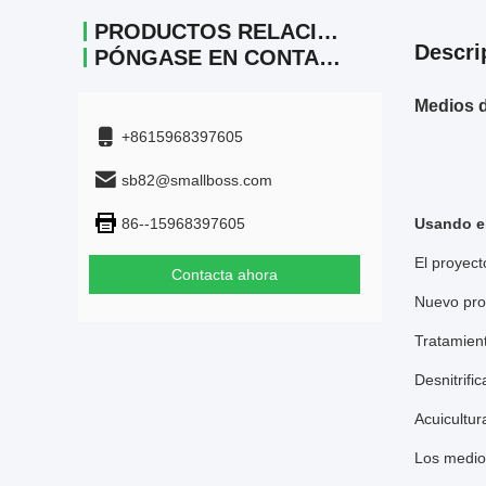
PRODUCTOS RELACIONADOS
Descri
PÓNGASE EN CONTACTO
Medios d
+8615968397605
sb82@smallboss.com
86--15968397605
Usando e
El proyect
Contacta ahora
Nuevo proy
Tratamien
Desnitrifi
Acuicultu
Los medios