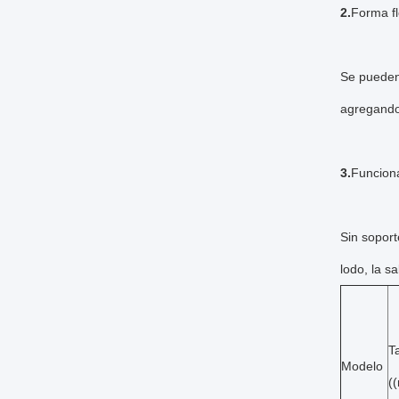
2.
Forma fl
Se pueden 
agregando 
3.
Funciona
Sin soport
lodo, la s
T
Modelo
(