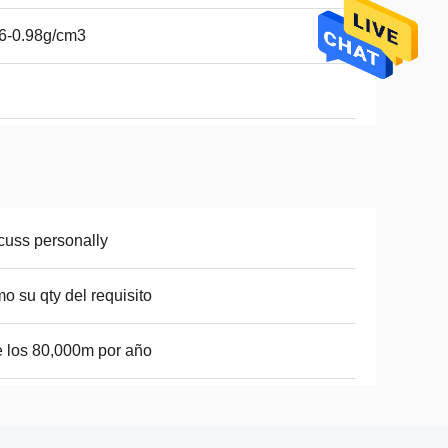
6-0.98g/cm3
cuss personally
o su qty del requisito
e los 80,000m por año