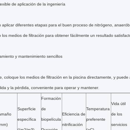
exible de aplicación de la ingeniería
aplicar diferentes etapas para el buen proceso de nitrógeno, anaeróbi
los medios de filtración para obtener fácilmente un resultado satisfact
miento y mantenimiento sencillos
e, coloque los medios de filtración en la piscina directamente, y puede
alida y la pérdida, conveniente para operar y mantener.
Formación
Vida útil
Superficie
de
Temperatura
amaño
Eficiencia de
de los
específica
biopelícula
preferente
(mm)
nitrificación
servicios
((m2/m3)
Duración
(oC)