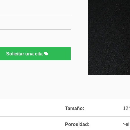
Solicitar una cita
Tamaño:
12
Porosidad:
>e