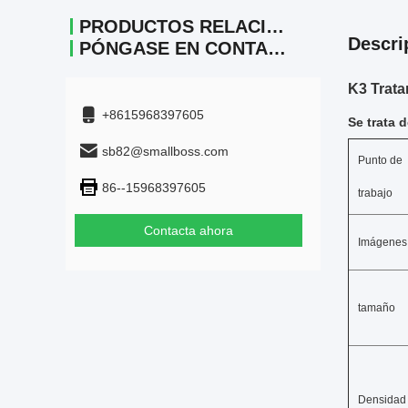
PRODUCTOS RELACIONADOS
Descri
PÓNGASE EN CONTACTO
K3 Trata
+8615968397605
Se trata 
sb82@smallboss.com
Punto de
86--15968397605
trabajo
Contacta ahora
Imágenes
tamaño
Densidad