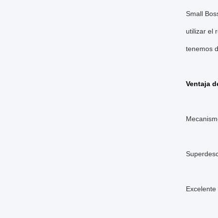
Small Boss
utilizar e
tenemos di
Ventaja d
Mecanismo
Superdesc
Excelente 