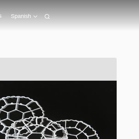
s
Spanish