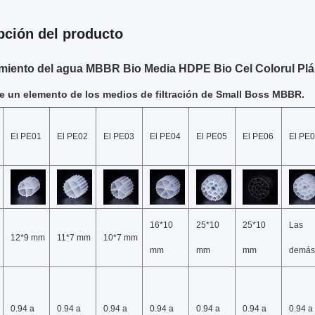
pción del producto
miento del agua MBBR Bio Media HDPE Bio Cel Colorul Plá
de un elemento de los medios de filtración de Small Boss MBBR.
El PE01
El PE02
El PE03
El PE04
El PE05
El PE06
El PE
16*10
25*10
25*10
Las
12*9 mm
11*7 mm
10*7 mm
mm
mm
mm
demás
0.94 a
0.94 a
0.94 a
0.94 a
0.94 a
0.94 a
0.94 a