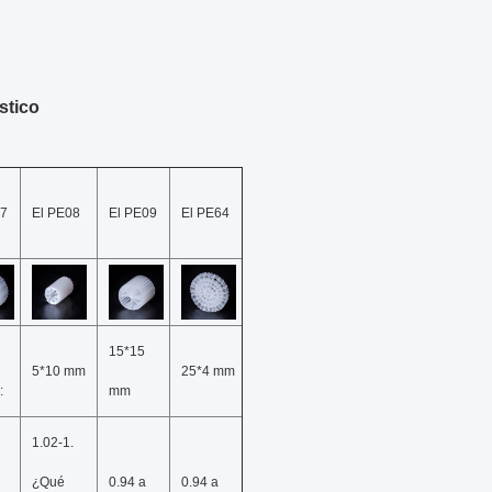
stico
07
El PE08
El PE09
El PE64
15*15
5*10 mm
25*4 mm
:
mm
1.02-1.
¿Qué
0.94 a
0.94 a