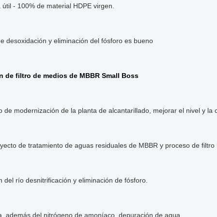
 útil - 100% de material HDPE virgen.
de desoxidación y eliminación del fósforo es bueno
n de filtro de medios de MBBR Small Boss
o de modernización de la planta de alcantarillado, mejorar el nivel y la 
ecto de tratamiento de aguas residuales de MBBR y proceso de filtro 
 del río desnitrificación y eliminación de fósforo.
ra, además del nitrógeno de amoníaco, depuración de agua