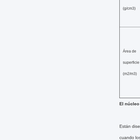
(g/cm3)
Área de
superficie
(m2/m3)
El núcleo
Están dise
cuando lo