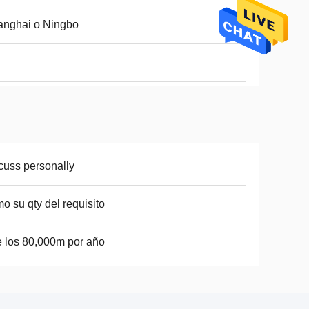
anghai o Ningbo
cuss personally
o su qty del requisito
e los 80,000m por año