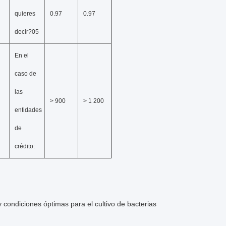
quieres
0.97
0.97
decir?05
En el
caso de
las
> 900
> 1 200
entidades
de
crédito:
 condiciones óptimas para el cultivo de bacterias