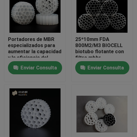
Viaje de la fábrica
Control de calidad
Portadores de MBR
25*10mm FDA
especializados para
800M2/M3 BIOCELL
aumentar la capacidad
biotubo flotante con
Éntrenos en contacto con
y la eficiencia del
filtro mbbr
tratamiento biológico
Enviar Consulta
Enviar Consulta
El blog
Pida una cita
Medios de filtro MBBR
Bio medios de MBBR