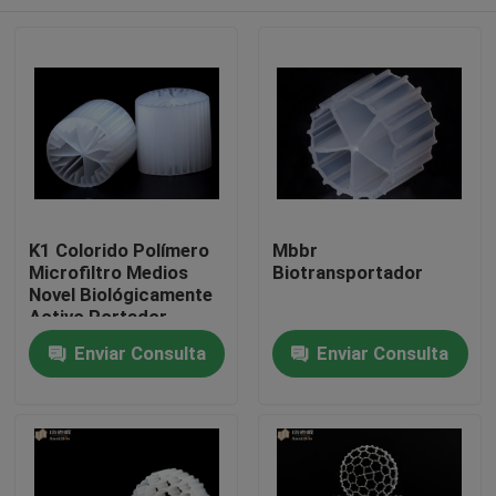
K1 Colorido Polímero
Mbbr
Microfiltro Medios
Biotransportador
Novel Biológicamente
Activo Portador
Hogar
Enviar Consulta
Enviar Consulta
Productos
Sobre nosotros