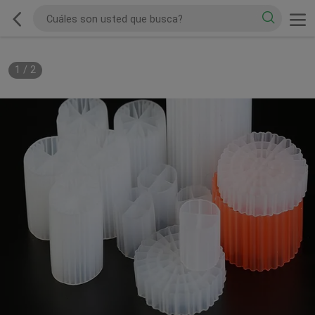
1
/
2