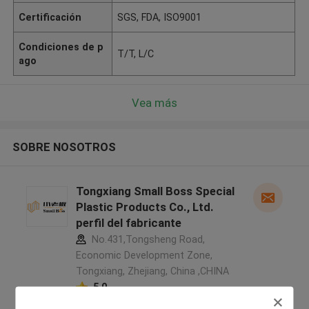
Certificación
SGS, FDA, ISO9001
Condiciones de p
T/T, L/C
ago
Vea más
SOBRE NOSOTROS
Tongxiang Small Boss Special
Plastic Products Co., Ltd.
perfil del fabricante
No.431,Tongsheng Road,
Economic Development Zone,
Tongxiang, Zhejiang, China ,CHINA
5.0
Proveedor verificado