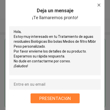
Tongxiang, Zhejiang, China ,CHINA
5.0
Deja un mensaje
Proveedor verificado
¡Te llamaremos pronto!
Vea más
Obtenga el mejor precio por
Tratamiento de aguas residuales
Biológicas Bio bolas Medios de
filtro Mbbr Peso personalizado
Continuar
PRESENTACIóN