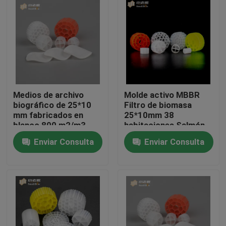
Viaje de la fábrica
Control de calidad
Éntrenos en contacto con
Medios de archivo
Molde activo MBBR
biográfico de 25*10
Filtro de biomasa
mm fabricados en
25*10mm 38
El blog
blanco 800 m2/m3
habitaciones Salmón
Proceso Ifas Wwtp
acuático Acuicultura
Enviar Consulta
Enviar Consulta
A/o
terrestre
Transportador
Pida una cita
flotante
Medios de filtro MBBR
Bio medios de MBBR