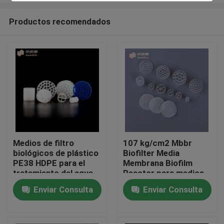
Productos recomendados
Medios de filtro
107 kg/cm2 Mbbr
biológicos de plástico
Biofilter Media
Hogar
PE38 HDPE para el
Membrana Biofilm
tratamiento del agua
Reactor para medios
biológicos
Enviar Consulta
Enviar Consulta
Productos
Sobre nosotros