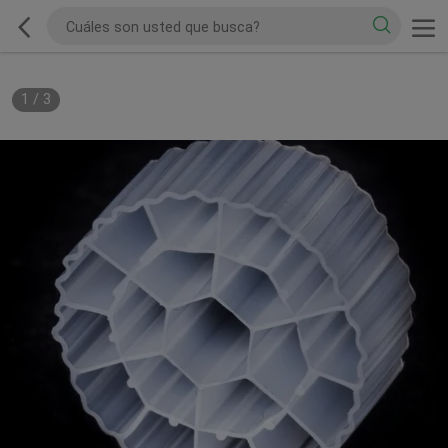
1
/
3