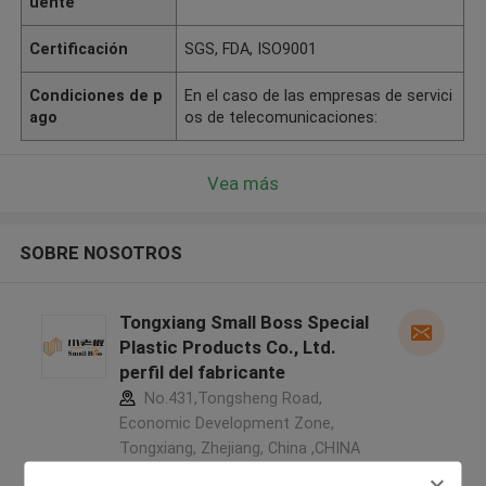
uente
Certificación
SGS, FDA, ISO9001
Condiciones de p
En el caso de las empresas de servici
ago
os de telecomunicaciones:
Vea más
SOBRE NOSOTROS
Tongxiang Small Boss Special
Plastic Products Co., Ltd.
perfil del fabricante
No.431,Tongsheng Road,
Economic Development Zone,
Tongxiang, Zhejiang, China ,CHINA
5.0