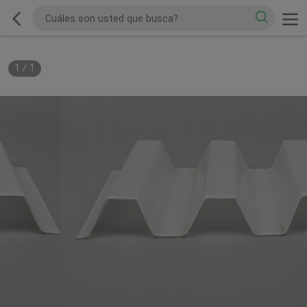
1
/
1