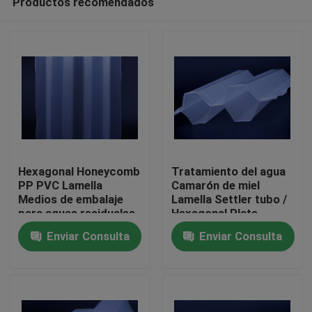
Productos recomendados
Hexagonal Honeycomb
Tratamiento del agua
PP PVC Lamella
Camarón de miel
Medios de embalaje
Lamella Settler tubo /
para aguas residuales
Hexagonal Plate
Hogar
Settlers Tratamiento
Enviar Consulta
Enviar Consulta
del agua
Productos
Sobre nosotros