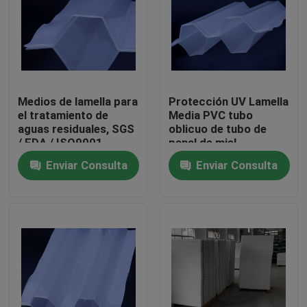
Viaje de la fábrica
Control de calidad
Medios de lamella para
Protección UV Lamella
el tratamiento de
Media PVC tubo
Éntrenos en contacto con
aguas residuales, SGS
oblicuo de tubo de
/ FDA / ISO9001
panal de miel
Enviar Consulta
Enviar Consulta
El blog
Pida una cita
Medios de filtro MBBR
Bio medios de MBBR