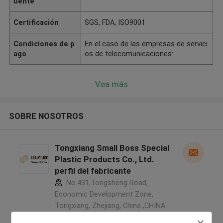
uente
Certificación
SGS, FDA, ISO9001
Condiciones de p
En el caso de las empresas de servici
ago
os de telecomunicaciones:
Vea más
SOBRE NOSOTROS
Tongxiang Small Boss Special
Plastic Products Co., Ltd.
perfil del fabricante
No.431,Tongsheng Road,
Economic Development Zone,
Tongxiang, Zhejiang, China ,CHINA
5.0