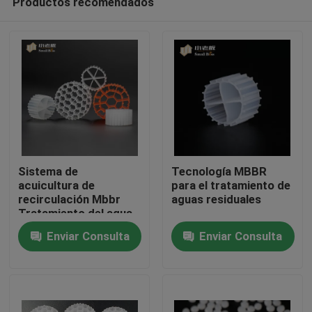
Productos recomendados
Sistema de
Tecnología MBBR
acuicultura de
para el tratamiento de
recirculación Mbbr
aguas residuales
Tratamiento del agua
Hogar
Transportador
Enviar Consulta
Enviar Consulta
flotante
Productos
Sobre nosotros