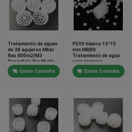
Viaje de la fábrica
Control de calidad
Tratamiento de aguas
PE09 blanco 15*15
de 38 agujeros Mbbr
mm MBBR
Éntrenos en contacto con
Ras 800m2/M3
Tratamiento de agua
Superficie Bio Media
para tanques
anaeróbicos
Enviar Consulta
Enviar Consulta
El blog
Pida una cita
Medios de filtro MBBR
Bio medios de MBBR