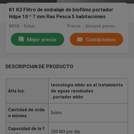
K1 K3 Filtro de embalaje de biofilmo portador
Hdpe 10 * 7 mm Ras Pesca 5 habitaciones
MOQ：5cbm
Precio：discuss personally
Mejor precio
Contáctenos
DESCRIPCIóN DE PRODUCTO
tecnología mbbr en el tratamiento
Alta luz:
de aguas residuales
,
portador mbbr
Cantidad de orde
5cbm
n mínima
Capacidad de la f
250 M3 por día