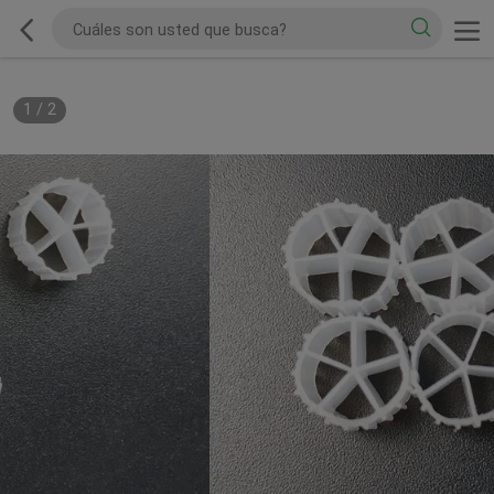
1
/
2