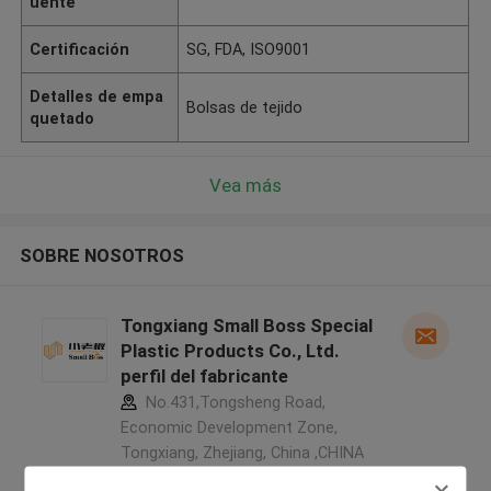
uente
Certificación
SG, FDA, ISO9001
Detalles de empa
Bolsas de tejido
quetado
Vea más
SOBRE NOSOTROS
Tongxiang Small Boss Special
Plastic Products Co., Ltd.
perfil del fabricante
No.431,Tongsheng Road,
Economic Development Zone,
Tongxiang, Zhejiang, China ,CHINA
5.0