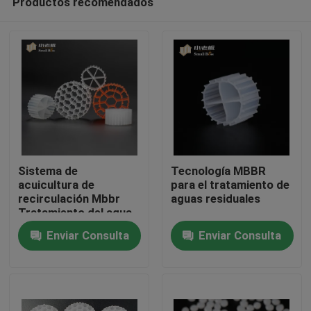
Productos recomendados
Sistema de
Tecnología MBBR
acuicultura de
para el tratamiento de
recirculación Mbbr
aguas residuales
Tratamiento del agua
Hogar
Transportador
Enviar Consulta
Enviar Consulta
flotante
Productos
Sobre nosotros