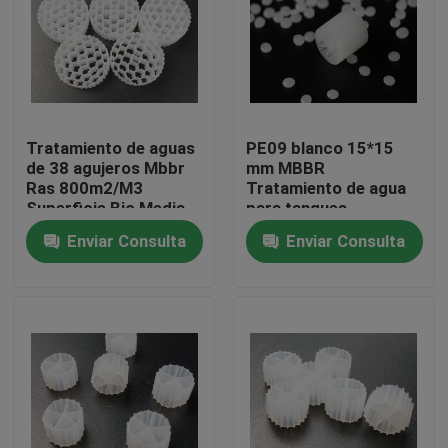
Viaje de la fábrica
Control de calidad
Tratamiento de aguas
PE09 blanco 15*15
de 38 agujeros Mbbr
mm MBBR
Éntrenos en contacto con
Ras 800m2/M3
Tratamiento de agua
Superficie Bio Media
para tanques
anaeróbicos
Enviar Consulta
Enviar Consulta
El blog
Pida una cita
Medios de filtro MBBR
Bio medios de MBBR