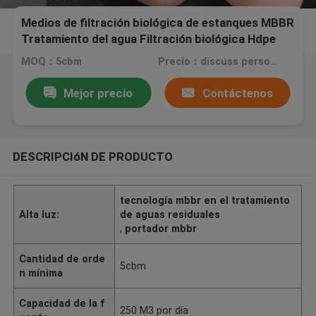
Medios de filtración biológica de estanques MBBR
Tratamiento del agua Filtración biológica Hdpe
25*12mm
MOQ：5cbm
Precio：discuss personally
Mejor precio
Contáctenos
DESCRIPCIóN DE PRODUCTO
tecnología mbbr en el tratamiento
Alta luz:
de aguas residuales
,
portador mbbr
Cantidad de orde
5cbm
n mínima
Capacidad de la f
250 M3 por día