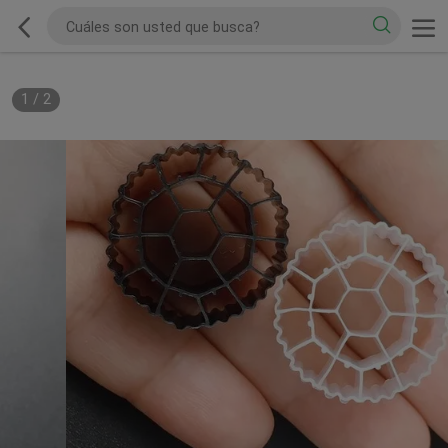
1
/
2