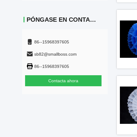
PÓNGASE EN CONTACTO
86--15968397605
sb82@smallboss.com
86--15968397605
Contacta ahora