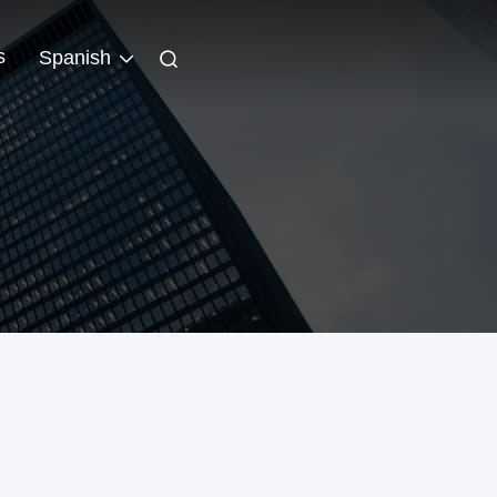
s
Spanish