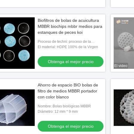
Biofiltros de bolas de acuicultura
MBBR biochips mbbr medios para
estanques de peces koi
Proceso de techni: proceso de la
protuberancia
El material: HDPE 100% de la Virgen
Obtenga el mejor precio
El video
Ahorro de espacio BIO bolas de
filtro de medios MBBR portador
con color blanco
Nombre: Bolas biológicas MBBR
Diámetro: 12 mm * 9 mm
Obtenga el mejor precio