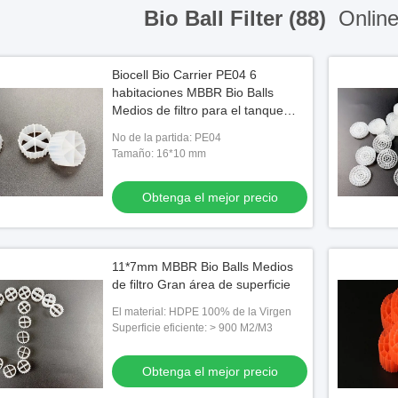
Bio Ball Filter (88)
Online
Biocell Bio Carrier PE04 6
habitaciones MBBR Bio Balls
Medios de filtro para el tanque
anaeróbico
No de la partida: PE04
Tamaño: 16*10 mm
Obtenga el mejor precio
11*7mm MBBR Bio Balls Medios
de filtro Gran área de superficie
El material: HDPE 100% de la Virgen
Superficie eficiente: > 900 M2/M3
Obtenga el mejor precio