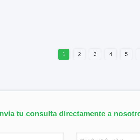
1
2
3
4
5
nvía tu consulta directamente a nosotr