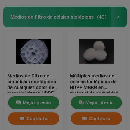
Medios de filtro de células biológicas
(43)
Medios de filtro de
Múltiples medios de
biocélulas ecológicos
células biológicas de
de cualquier color de
HDPE MBBR en
material virgen HDPE
material de seguridad
virgen FDA para el
Mejor precio
Mejor precio
tratamiento de aguas
residuales
Contacto
Contacto