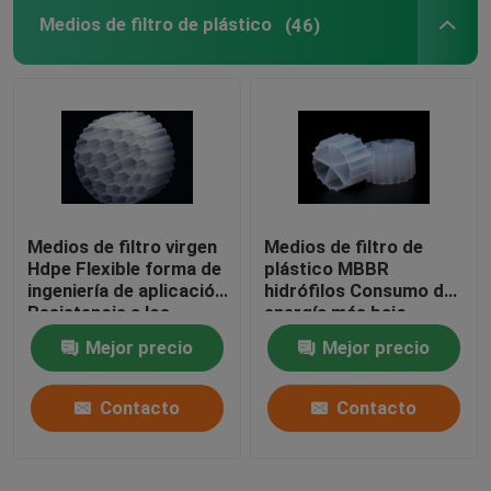
Medios de filtro de plástico
(46)
bio medios de filtro
Portador de MBBR
tratamiento de aguas del mbbr
Medios de filtro virgen
Medios de filtro de
Las medias de Lamella
Hdpe Flexible forma de
plástico MBBR
ingeniería de aplicación
hidrófilos Consumo de
Resistencia a los
energía más bajo
Medios de filtro de bloques biológicos
golpes
Mejor precio
Mejor precio
Pila de hoja del PVC
Contacto
Contacto