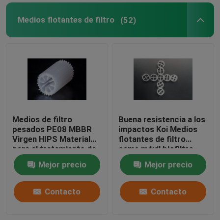
Medios flotantes de filtro
(52)
Medios de filtro
Buena resistencia a los
pesados PE08 MBBR
impactos Koi Medios
Virgen HIPS Material
flotantes de filtro
para el tratamiento de
cama móvil biofiltro
aguas residuales
autolimpieza
Mejor precio
Mejor precio
Medios de biomasa de
color blanco
Contacto
Contacto