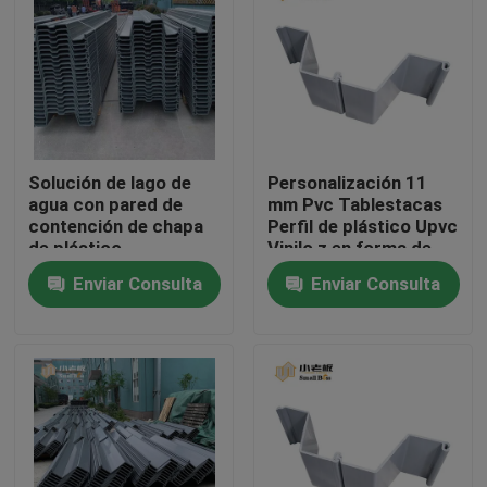
Viaje de la fábrica
Control de calidad
Solución de lago de
Personalización 11
Éntrenos en contacto con
agua con pared de
mm Pvc Tablestacas
contención de chapa
Perfil de plástico Upvc
de plástico
Vinilo z en forma de
El blog
personalizada
pilotes de plástico
Enviar Consulta
Enviar Consulta
Pida una cita
Medios de filtro MBBR
Bio medios de MBBR