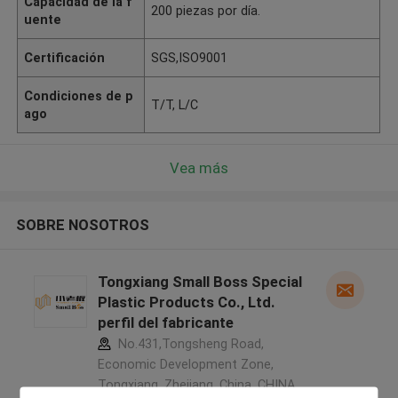
Capacidad de la f
200 piezas por día.
uente
Certificación
SGS,ISO9001
Condiciones de p
T/T, L/C
ago
Vea más
SOBRE NOSOTROS
Tongxiang Small Boss Special
Plastic Products Co., Ltd.
perfil del fabricante
No.431,Tongsheng Road,
Economic Development Zone,
Tongxiang, Zhejiang, China ,CHINA