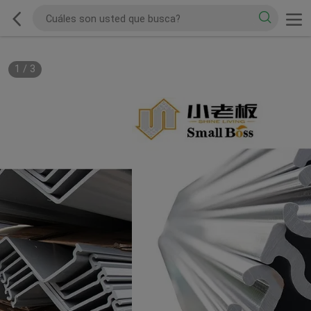
1
/
3