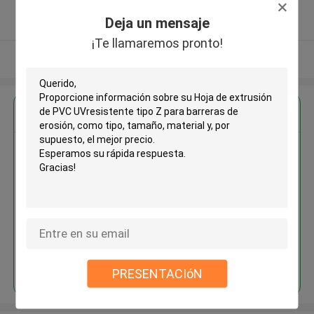
5.0
Deja un mensaje
Proveedor verificado
¡Te llamaremos pronto!
Vea más
Obtenga el mejor precio por
Hoja de extrusión de PVC
UVresistente tipo Z para
barreras de erosión
Continuar
PRESENTACIóN