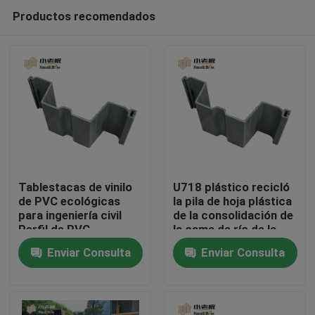
Productos recomendados
Tablestacas de vinilo
U718 plástico recicló
de PVC ecológicas
la pila de hoja plástica
para ingeniería civil
de la consolidación de
Hogar
Perfil de PVC
la cama de río de la
consolidación del
Enviar Consulta
Enviar Consulta
terraplén de las pilas
Productos
de hoja del vinilo
Sobre nosotros