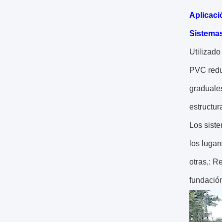
Aplicaci
Sistemas
Utilizado
PVC reduc
graduales
estructur
Los siste
los lugar
otras,: R
fundación