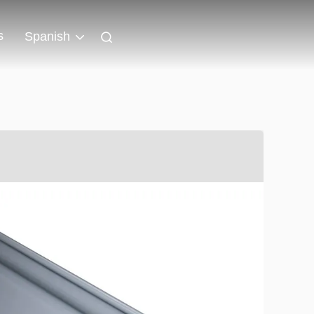
s
Spanish