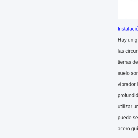
Instalaci
Hay un gr
las circu
tierras d
suelo son
vibrador 
profundid
utilizar 
puede ser
acero guí