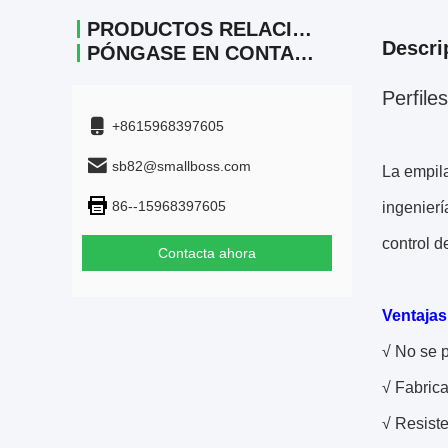
PRODUCTOS RELACIONADOS
Descri
PÓNGASE EN CONTACTO
Perfile
+8615968397605
sb82@smallboss.com
La empil
86--15968397605
ingenierí
control d
Contacta ahora
Ventajas
√ No se p
√ Fabrica
√ Resiste