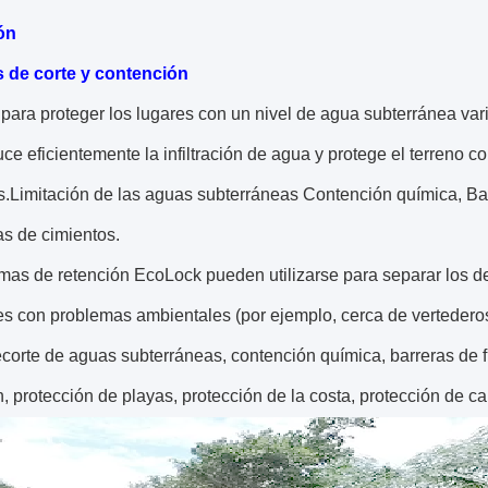
ón
 de corte y contención
 para proteger los lugares con un nivel de agua subterránea va
e eficientemente la infiltración de agua y protege el terreno c
.Limitación de las aguas subterráneas Contención química, Barre
as de cimientos.
mas de retención EcoLock pueden utilizarse para separar los d
es con problemas ambientales (por ejemplo, cerca de vertederos 
ecorte de aguas subterráneas, contención química, barreras de fi
, protección de playas, protección de la costa, protección de c