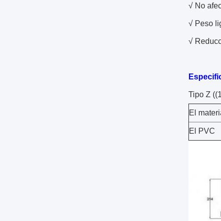
√ No afe
√ Peso li
√ Reducci
Especifi
Tipo Z ((
El materi
El PVC