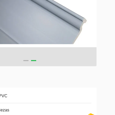
 PVC
iezas