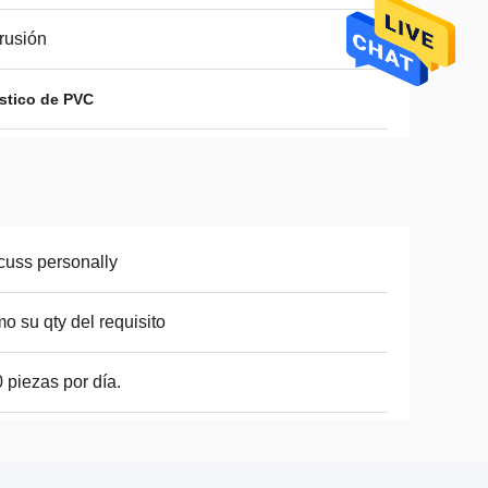
rusión
ástico de PVC
cuss personally
o su qty del requisito
 piezas por día.