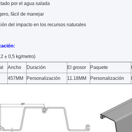
ctado por el agua salada
gero, fácil de manejar
ón del impacto en los recursos naturales
cación:
12 ± 0,5 kg/metro)
al
Ancho
Duración
El grosor
Paquete
457MM
Personalización
11.18MM
Personalización