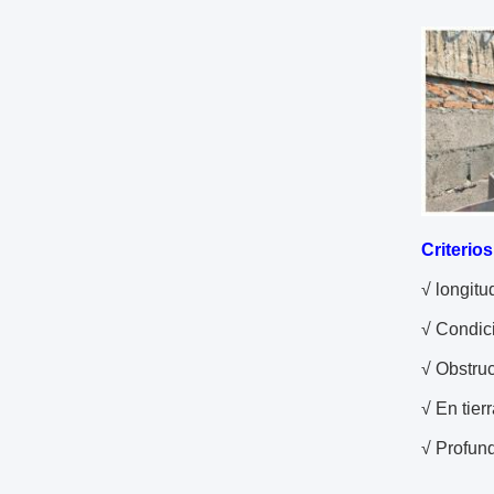
Criterios
√ longitu
√ Condici
√ Obstru
√ En tier
√ Profun