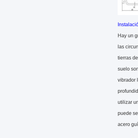
Instalaci
Hay un gr
las circu
tierras d
suelo son
vibrador 
profundid
utilizar 
puede ser
acero guí