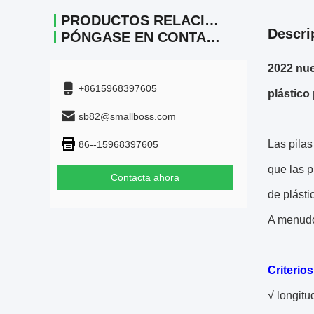
PRODUCTOS RELACIONADOS
Descri
PÓNGASE EN CONTACTO
2022 nue
+8615968397605
plástico
sb82@smallboss.com
Las pilas
86--15968397605
que las p
Contacta ahora
de plásti
A menudo 
Criterios
√ longitu