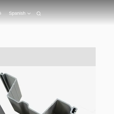
s
Spanish