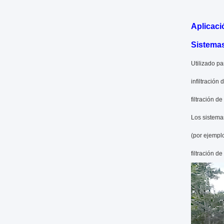
Aplicaci
Sistemas
Utilizado p
infiltración
filtración d
Los sistema
(por ejemplo
filtración d