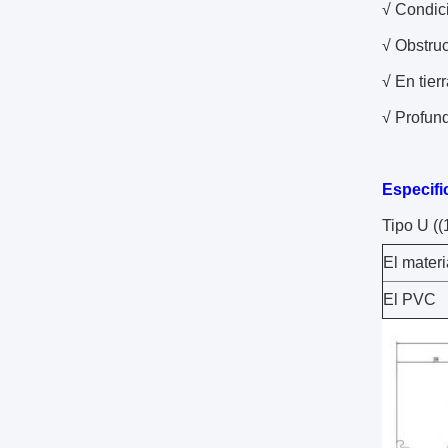
√ Condici
√ Obstru
√ En tier
√ Profun
Especifi
Tipo U ((
El materi
El PVC