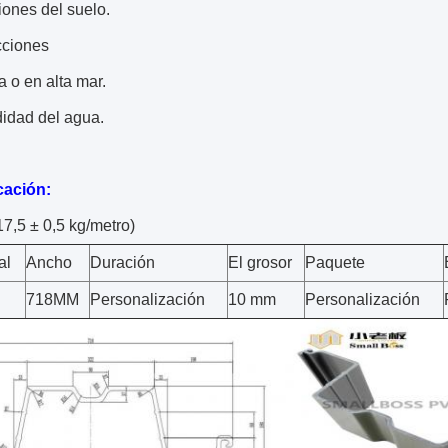
ones del suelo.
cciones
ra o en alta mar.
didad del agua.
cación:
17,5 ± 0,5 kg/metro)
al
Ancho
Duración
El grosor
Paquete
718MM
Personalización
10 mm
Personalización