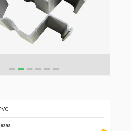
 PVC
iezas