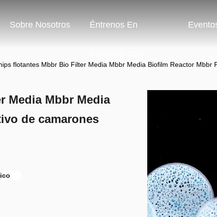
Sobre Nosotros
Éntrenos En
Evento
Contacto Con
hips flotantes Mbbr Bio Filter Media Mbbr Media Biofilm Reactor Mbbr 
ter Media Mbbr Media
ltivo de camarones
gico