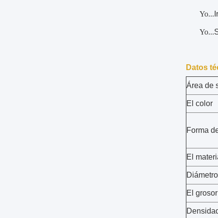
Yo...
I
Yo...
S
Datos té
Área de s
El color
Forma de
El materi
Diámetro
El grosor
Densida