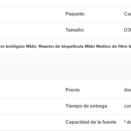
Paquete:
Car
Tamaño:
D3
,
ltro biológico Mbbr
Reactor de biopelícula Mbbr Medios de filtro 
Precio
dis
Tiempo de entrega
com
Capacidad de la fuente
³ d