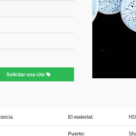
Solicitar una cita
rancia
El material:
HD
Puerto:
Sh