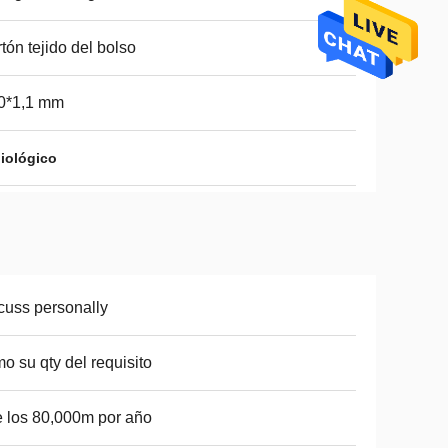
tón tejido del bolso
0*1,1 mm
biológico
cuss personally
o su qty del requisito
e los 80,000m por año