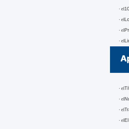
· el
10
· el
Lo
· el
Pr
· el
Li
· el
Tí
· el
Nu
· el
Tr
· el
El