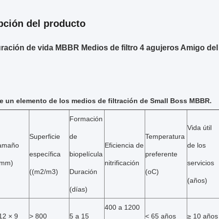
pción del producto
ración de vida MBBR Medios de filtro 4 agujeros Amigo de
de un elemento de los medios de filtración de Small Boss MBBR.
Formación
Vida útil
Superficie
de
Temperatura
amaño
Eficiencia de
de los
específica
biopelícula
preferente
(mm)
nitrificación
servicios
((m2/m3)
Duración
(oC)
(años)
(días)
400 a 1200
12 × 9
> 800
5 a 15
< 65 años
≥ 10 años