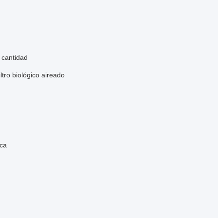
a cantidad
tro biológico aireado
ica