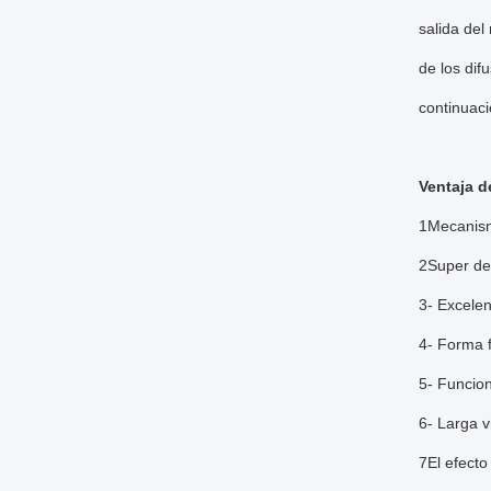
salida del
de los di
continuac
Ventaja d
1Mecanism
2Super de
3- Excelen
4- Forma f
5- Funcio
6- Larga v
7El efecto