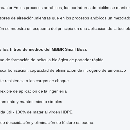
 reactor.En los procesos aeróbicos, los portadores de biofilm se mantie
fusores de aireación.mientras que en los procesos anóxicos un mezcla
ión se muestra un esquema del principio en una aplicación de la te
e los filtros de medios del MBBR Small Boss
o de formación de película biológica de portador rápido
scarbonización, capacidad de eliminación de nitrógeno de amoníaco
te resistencia a las cargas de choque
lexible de aplicación de la ingeniería
namiento y mantenimiento simples
ida útil - 100% de material virgen HDPE.
 de desoxidación y eliminación de fósforo es bueno.