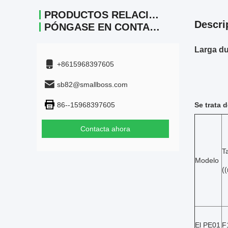
PRODUCTOS RELACIONADOS
Descri
PÓNGASE EN CONTACTO
Larga du
+8615968397605
sb82@smallboss.com
86--15968397605
Se trata 
Contacta ahora
T
Modelo
(
El PE01
F