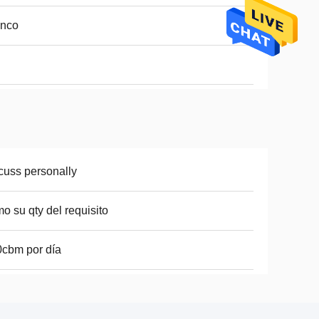
anco
cuss personally
o su qty del requisito
cbm por día