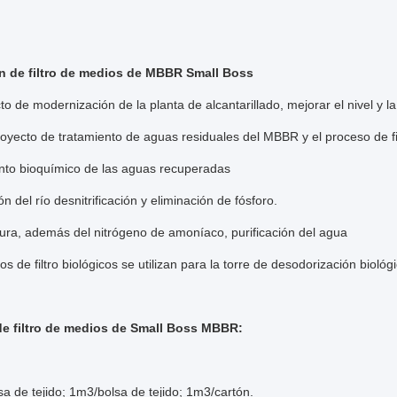
n de filtro de medios de MBBR Small Boss
to de modernización de la planta de alcantarillado, mejorar el nivel y l
yecto de tratamiento de aguas residuales del MBBR y el proceso de fil
nto bioquímico de las aguas recuperadas
n del río desnitrificación y eliminación de fósforo.
tura, además del nitrógeno de amoníaco, purificación del agua
s de filtro biológicos se utilizan para la torre de desodorización biológ
e filtro de medios de Small Boss MBBR:
a de tejido; 1m3/bolsa de tejido; 1m3/cartón.