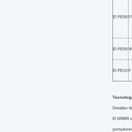
El PE08
F
El PE09
Φ
El PE10
F
Tecnolog
Detalles t
El MBBR co
portadores