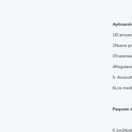
Aplicació
1El proyec
2Nuevo pro
3Tratamie
4Regulació
5- Acuicul
6Los medio
Paquete d
0.1m3/bols