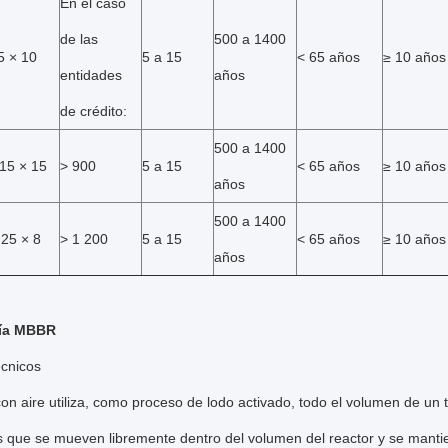
En el caso
de las
500 a 1400
5 × 10
5 a 15
< 65 años
≥ 10 años
entidades
años
de crédito:
500 a 1400
15 × 15
> 900
5 a 15
< 65 años
≥ 10 años
años
500 a 1400
 25 × 8
> 1 200
5 a 15
< 65 años
≥ 10 años
años
ía MBBR
écnicos
n aire utiliza, como proceso de lodo activado, todo el volumen de un
 que se mueven libremente dentro del volumen del reactor y se mantie