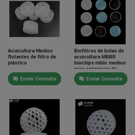
Viaje de la fábrica
Control de calidad
Acuicultura Medios
Biofiltros de bolas de
Éntrenos en contacto con
flotantes de filtro de
acuicultura MBBR
plástico
biochips mbbr medios
para estanques de
El blog
peces koi
Enviar Consulta
Enviar Consulta
Pida una cita
Medios de filtro MBBR
Bio medios de MBBR