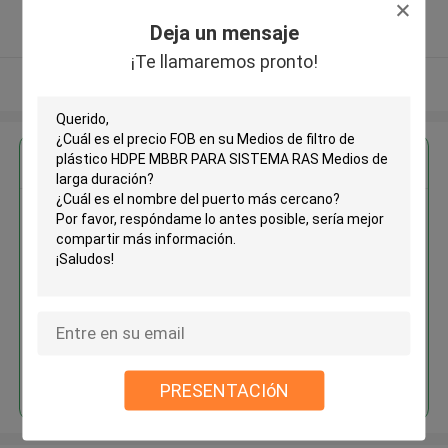
5.0
Deja un mensaje
Proveedor verificado
¡Te llamaremos pronto!
Vea más
Obtenga el mejor precio por
Medios de filtro de plástico
HDPE MBBR PARA SISTEMA
RAS Medios de larga duración
Continuar
PRESENTACIóN