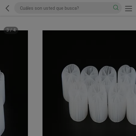
3
/
4