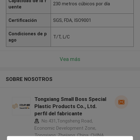
Capacidad de la f
230 metros cúbicos por día
uente
Certificación
SGS, FDA, ISO9001
Condiciones de p
T/T, L/C
ago
Vea más
SOBRE NOSOTROS
Tongxiang Small Boss Special
Plastic Products Co., Ltd.
perfil del fabricante
No.431,Tongsheng Road,
Economic Development Zone,
Tongxiang, Zhejiang, China ,CHINA