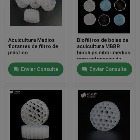
Viaje de la fábrica
Control de calidad
Acuicultura Medios
Biofiltros de bolas de
flotantes de filtro de
acuicultura MBBR
plástico
biochips mbbr medios
Éntrenos en contacto con
para estanques de
peces koi
Enviar Consulta
Enviar Consulta
El blog
Pida una cita
Medios de filtro MBBR
Bio medios de MBBR