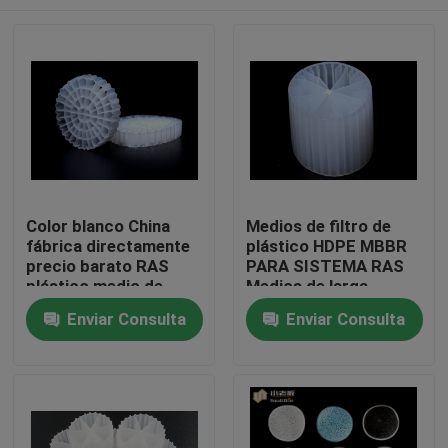
Color blanco China
Medios de filtro de
fábrica directamente
plástico HDPE MBBR
precio barato RAS
PARA SISTEMA RAS
plástico medio de
Medios de larga
filtro K5
duración
Hogar
Enviar Consulta
Enviar Consulta
Productos
Sobre nosotros