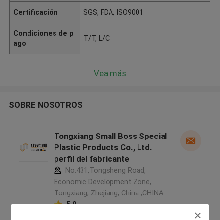
Certificación
SGS, FDA, ISO9001
Condiciones de p
T/T, L/C
ago
Vea más
SOBRE NOSOTROS
Tongxiang Small Boss Special
Plastic Products Co., Ltd.
perfil del fabricante
No.431,Tongsheng Road,
Economic Development Zone,
Tongxiang, Zhejiang, China ,CHINA
5.0
Proveedor verificado