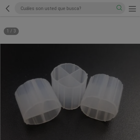
1
/
3