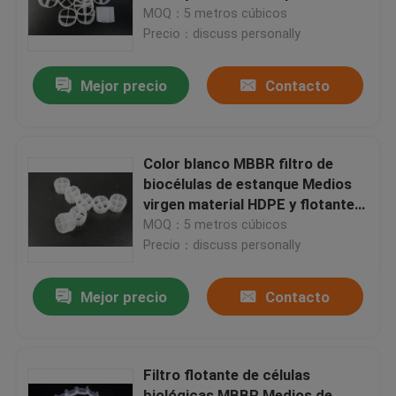
MOQ：5 metros cúbicos
Precio：discuss personally
Viaje de la fábrica
Mejor precio
Contacto
Control de calidad
Éntrenos en contacto con
Color blanco MBBR filtro de
biocélulas de estanque Medios
virgen material HDPE y flotante
El blog
para RAS
MOQ：5 metros cúbicos
Precio：discuss personally
Pida una cita
Mejor precio
Contacto
Medios de filtro MBBR
Filtro flotante de células
Bio medios de MBBR
biológicas MBBR Medios de