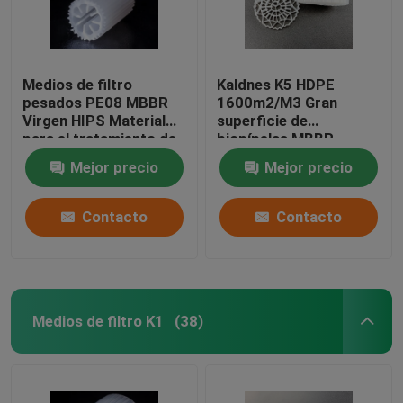
Medios de filtro
Kaldnes K5 HDPE
pesados PE08 MBBR
1600m2/M3 Gran
Virgen HIPS Material
superficie de
para el tratamiento de
biopípelas MBBR
aguas residuales
Medios flotantes de
Mejor precio
Mejor precio
Medios de biomasa de
filtro
color blanco
Contacto
Contacto
Medios de filtro K1
(38)