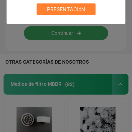
PRESENTACIóN
bio medios de filtro
Portador de MBBR
tratamiento de aguas del mbbr
OTRAS CATEGORÍAS DE NOSOTROS
Las medias de Lamella
Medios de filtro MBBR
(82)
Medios de filtro de bloques biológicos
Pila de hoja del PVC