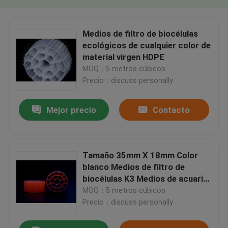
Medios de filtro de biocélulas
ecológicos de cualquier color de
material virgen HDPE
MOQ：5 metros cúbicos
Precio：discuss personally
Mejor precio
Contacto
Tamaño 35mm X 18mm Color
blanco Medios de filtro de
biocélulas K3 Medios de acuario
Larga vida útil
MOQ：5 metros cúbicos
Precio：discuss personally