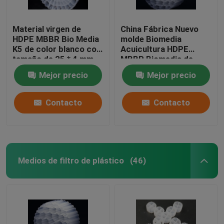
Material virgen de
China Fábrica Nuevo
HDPE MBBR Bio Media
molde Biomedia
K5 de color blanco con
Acuicultura HDPE
tamaño de 25 * 4 mm
MBBR Biomedia de
para equipos IFAS
filtro Biomasa
Mejor precio
Mejor precio
portadora Medios
flotantes
Contacto
Contacto
Medios de filtro de plástico
(46)