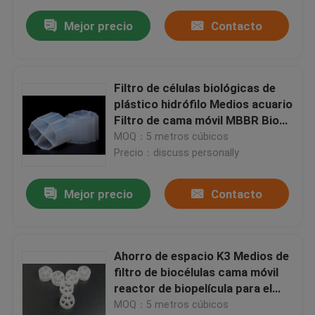
Mejor precio
Contacto
Filtro de células biológicas de
plástico hidrófilo Medios acuario
Filtro de cama móvil MBBR Bio
bolas
MOQ：5 metros cúbicos
Precio：discuss personally
Mejor precio
Contacto
Ahorro de espacio K3 Medios de
filtro de biocélulas cama móvil
reactor de biopelícula para el
tratamiento del agua
MOQ：5 metros cúbicos